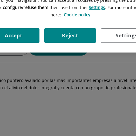
 of your navigation. You can accept all cookies by pressing the butt
Situación:
Ruber Juan Bravo, 39 entr
or
configure/refuse them
their use from this
Settings
. For more info
here:
Cookie policy
Accept
Reject
Setting
atamientos
Dotación de la Unidad
co puntero avalado por las más importantes empresas a nivel inte
en el alivio del dolor integral y cuenta con un grupo de profesion