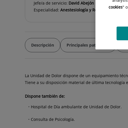
analysis
Jefe/a de servicio:
David Abejón González
cookies
" 
Especialidad:
Anestesiología y Reanimación
Descripción
Principales patologías
Tr
La Unidad de Dolor dispone de un equipamiento técni
Tiene a su disposición material de última tecnología 
Dispone también de:
Hospital de Día ambulante de Unidad de Dolor.
Consulta de Psicología.