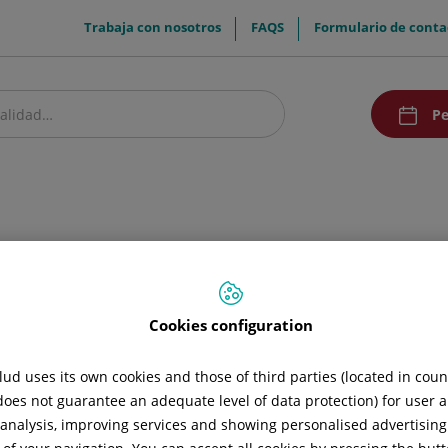
menuTop
Trabaja con nosotros
FAQS
Formulario de conta
menuAcce
Pe
estro centro
Pacientes y visitantes
Investigación
Comunicación
Doc
Unidad
Cookies configuration
ud uses its own cookies and those of third parties (located in cou
 does not guarantee an adequate level of data protection) for user a
l analysis, improving services and showing personalised advertisin