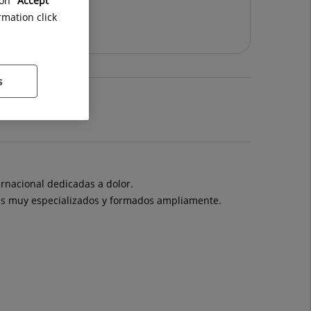
on "
Accept
eplanta
rmation click
s
rnacional dedicadas a dolor.
ales muy especializados y formados ampliamente.