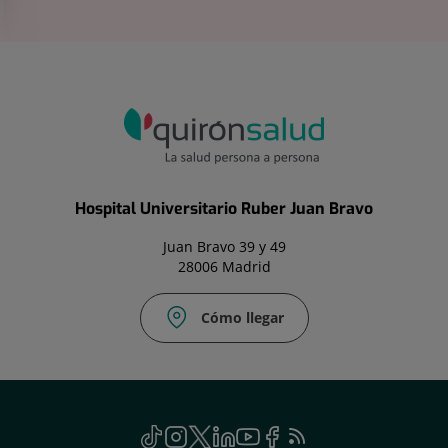
Hospital Universitario Ruber Juan Bravo
Juan Bravo 39 y 49
28006 Madrid
Cómo llegar
TikTok
Este
Instagram
Este
Twitter
Enlace
Linkedin
Este
Youtube
Este
Facebook
Enlace
Feed
Este