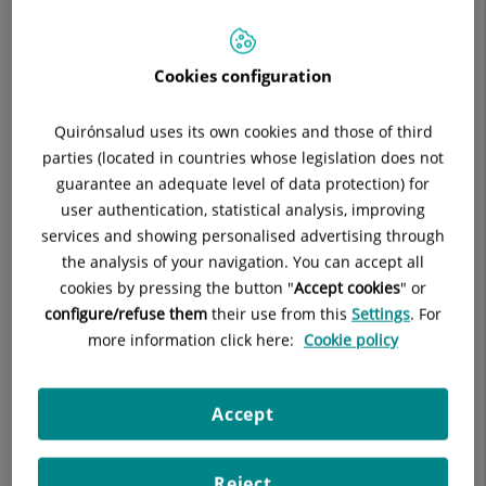
Cookies configuration
Descripción
Principales patologías
Tratam
Quirónsalud uses its own cookies and those of third
parties (located in countries whose legislation does not
guarantee an adequate level of data protection) for
user authentication, statistical analysis, improving
services and showing personalised advertising through
Estenosis canal medular.
the analysis of your navigation. You can accept all
Radiculopatías (atrapamientos nerviosos).
cookies by pressing the button "
Accept cookies
" or
configure/refuse them
their use from this
Settings
. For
Síndromes miofasciales.
more information click here:
Cookie policy
Lumbalgia.
Accept
Dolor ganglionar (Neuralgia del trigémino o del
esfenopalatino).
Reject