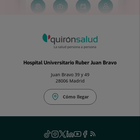
Hospital Universitario Ruber Juan Bravo
Juan Bravo 39 y 49
28006 Madrid
Cómo llegar
Social
TikTok
Este
Instagram
Este
Twitter
Enlace
Linkedin
Este
Youtube
Este
Facebook
Enlace
Feed
Este
enlace
enlace
a
enlace
enlace
a
RSS
enlace