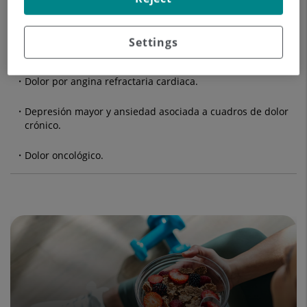
Dolor neuropático (síndrome de dolor regional complejo,
síndrome post-laminectomía).
Settings
Dolor isquémico (úlceras arteriales).
Dolor por angina refractaria cardiaca.
Depresión mayor y ansiedad asociada a cuadros de dolor
crónico.
Dolor oncológico.