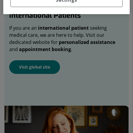
International Patients
If you are an
international patient
seeking
medical care, we are here to help. Visit our
dedicated website for
personalized assistance
and
appointment booking
.
Visit global site