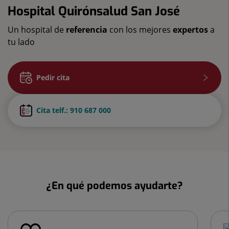
Hospital Quirónsalud San José
Un hospital de
referencia
con los mejores
expertos
a
tu lado
Pedir cita
Cita telf.: 910 687 000
¿En qué podemos ayudarte?
Número
de