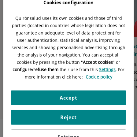
Cookies configuration
diapositivas:
8
Quirónsalud uses its own cookies and those of third
parties (located in countries whose legislation does not
guarantee an adequate level of data protection) for
user authentication, statistical analysis, improving
El Hospital Quirónsalud San José cumple
Desc
services and showing personalised advertising through
100 años
Qui
the analysis of your navigation. You can accept all
cookies by pressing the button "
Accept cookies
" or
100 años escuchando latidos. 100 años preparando
Gesti
configure/refuse them
their use from this
Settings
. For
citas a ciegas. 100 años cuidando pequeños detalles.
acce
more information click here:
Cookie policy
Gracias por acompañarnos en nuestra mayor aventura
Descu
anterior
vídeo
Di
Diapositiva
Accept
si
Reject
Settings