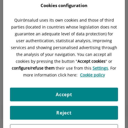
Eventos
27
28
29
30
31
1
2
Cookies configuration
correspondiente
a
3
4
5
6
7
8
9
agosto
Quirónsalud uses its own cookies and those of third
2026
parties (located in countries whose legislation does not
10
11
12
13
14
15
16
guarantee an adequate level of data protection) for
user authentication, statistical analysis, improving
17
18
19
20
21
22
23
services and showing personalised advertising through
24
25
26
27
28
29
30
the analysis of your navigation. You can accept all
cookies by pressing the button "
Accept cookies
" or
31
1
2
3
4
5
6
configure/refuse them
their use from this
Settings
. For
more information click here:
Cookie policy
Agosto 2026
Accept
No existen eventos en el mes indicado.
Reject