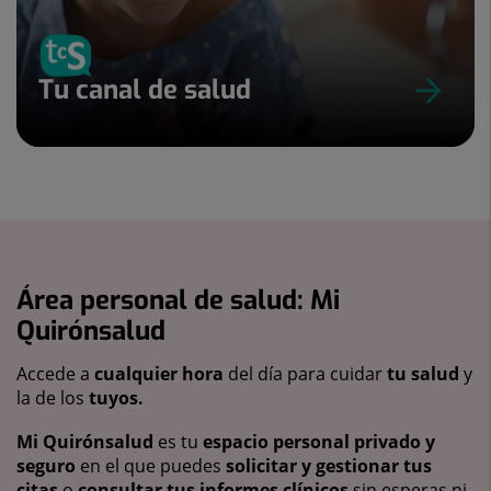
Tu canal de salud
Área personal de salud: Mi
Quirónsalud
Accede a
cualquier hora
del día para cuidar
tu salud
y
la de los
tuyos.
Mi Quirónsalud
es tu
espacio personal privado y
seguro
en el que puedes
solicitar y gestionar tus
citas
o
consultar tus informes clínicos
sin esperas ni