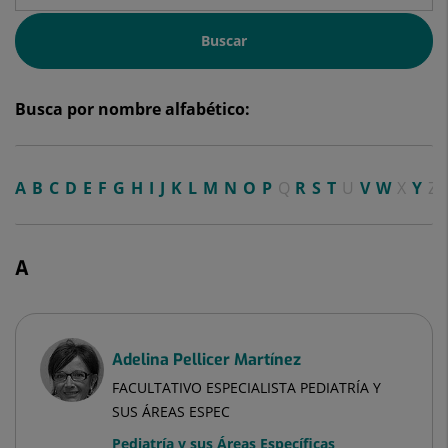
Buscar
Busca por nombre alfabético:
A
B
C
D
E
F
G
H
I
J
K
L
M
N
O
P
Q
R
S
T
U
V
W
X
Y
Z
A
Adelina Pellicer Martínez
FACULTATIVO ESPECIALISTA PEDIATRÍA Y
SUS ÁREAS ESPEC
Pediatría y sus Áreas Específicas