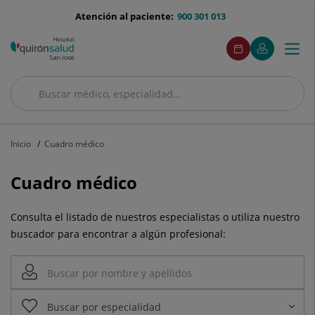
Saltar al contenido
menu-
Atención al paciente:
900 301 013
telefono
menuAcceso
Este
Este
Pedir
Mi
Togg
Menú
enlace
enlace
cita
Quirónsalud
se
se
navi
abrirá
abrirá
en
en
Buscar
una
una
Buscar
ventana
ventana
nueva.
nueva.
Inicio
Cuadro médico
Cuadro médico
Consulta el listado de nuestros especialistas o utiliza nuestro
buscador para encontrar a algún profesional: