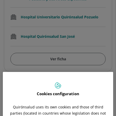
Hospital Universitario Quirónsalud Pozuelo
Hospital Quirónsalud San José
Ver ficha
Adriana Carolina Acha Salazar
Cookies configuration
FACULTATIVO ESPECIALISTA GINECOLOGÍA
Y OBSTETRICÍA
Quirónsalud uses its own cookies and those of third
Ginecología y Obstetricia
parties (located in countries whose legislation does not