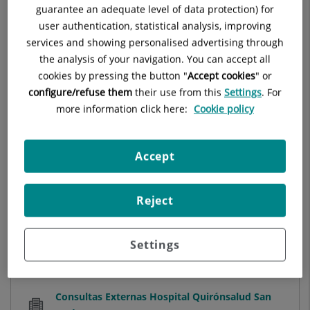
guarantee an adequate level of data protection) for
user authentication, statistical analysis, improving
Hospital Universitario Quirónsalud Pozuelo
services and showing personalised advertising through
the analysis of your navigation. You can accept all
cookies by pressing the button "
Accept cookies
" or
Hospital Quirónsalud Sur
configure/refuse them
their use from this
Settings
. For
more information click here:
Cookie policy
Hospital Quirónsalud Valle del Henares
Accept
Hospital Universitario La Luz
Reject
Settings
Hospital Quirónsalud San José
Consultas Externas Hospital Quirónsalud San