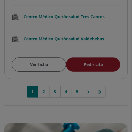
Centro Médico Quirónsalud Tres Cantos
Centro Médico Quirónsalud Valdebebas
Ver ficha
Pedir cita
1
2
3
4
5