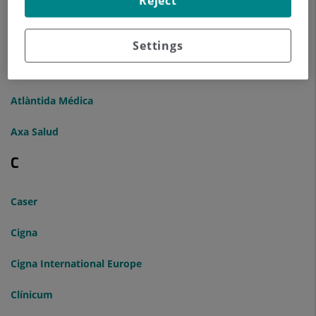
Reject
Asisa MUFACE
Asisa MUGEJU
Settings
Asistencia Sanitaria Colegial SA de Seguros
Atlàntida Médica
Axa Salud
C
Caser
Cigna
Cigna International Europe
Clínicum