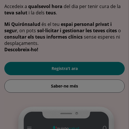
Accedeix a
qualsevol hora
del dia per tenir cura de la
teva salut
i la dels
teus
.
Mi Quirónsalud
és el teu
espai personal privat i
segur
, on pots
sol·licitar i gestionar les teves cites
o
consultar els teus informes clínics
sense esperes ni
desplaçaments.
Descobreix-ho!
Registra’t ara
Saber-ne més