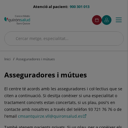
Saltar al contingut
menu-
Atenció al pacient:
900 301 013
telefono
menuAcceso
Aquest
Aquest
Demaneu
El
Togg
Menú
enllaç
enllaç
cita
meu
s'obrirà
s'obrirà
navi
Quirónsalud
en
en
una
una
Cercar
finestra
finestra
Cercar
nova.
nova.
Inici
Asseguradores i mútues
Asseguradores i mútues
El centre té acords amb les asseguradores i col·lectius que se
citen a continuació. Si desitja conèixer si una especialitat o
tractament concrets estan concertats, si us plau, posi's en
contacte amb nosaltres a través del telèfon 93 721 76 76 o de
l'email
cmsantquirze.vll@quironsalud.es
També atenem pacients privats. Si us plau, per a conèixer els