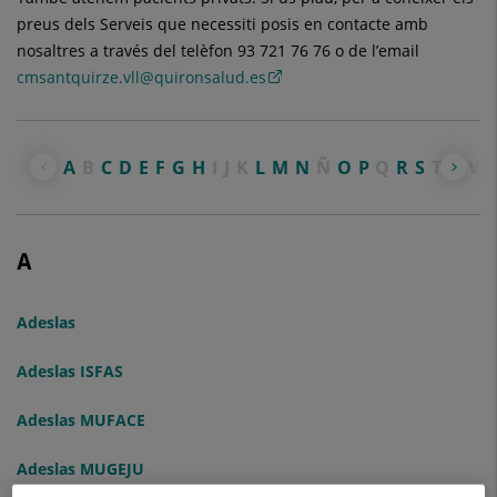
preus dels Serveis que necessiti posis en contacte amb
nosaltres a través del telèfon 93 721 76 76 o de l’email
cmsantquirze.vll@quironsalud.es
A
B
C
D
E
F
G
H
I
J
K
L
M
N
Ñ
O
P
Q
R
S
T
U
V
A
Adeslas
Adeslas ISFAS
Adeslas MUFACE
Adeslas MUGEJU