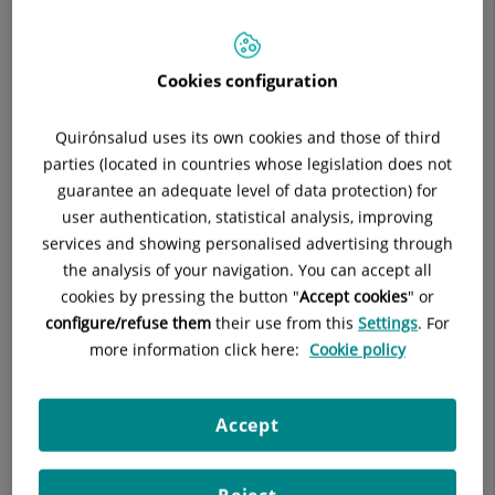
Aegon
AFEMEFA (DKV Servicios)
Cookies configuration
Agrupación AMCI
Quirónsalud uses its own cookies and those of third
parties (located in countries whose legislation does not
Agrupación Sanitaria de Seguros (ASSSA Seguros)
guarantee an adequate level of data protection) for
Alan (DKV Servicios)
user authentication, statistical analysis, improving
services and showing personalised advertising through
Allianz (DKV Servicios)
the analysis of your navigation. You can accept all
cookies by pressing the button "
Accept cookies
" or
Allianz DKV Servicios Seg. Obligatorio
configure/refuse them
their use from this
Settings
. For
more information click here:
Cookie policy
Asefa (Sanitas)
Asisa
Accept
Asisa ISFAS