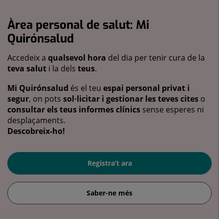
Àrea personal de salut: Mi
Quirónsalud
Accedeix a
qualsevol hora
del dia per tenir cura de la
teva salut
i la dels
teus
.
Mi Quirónsalud
és el teu
espai personal privat i
segur
, on pots
sol·licitar i gestionar les teves cites
o
consultar els teus informes clínics
sense esperes ni
desplaçaments.
Descobreix-ho!
Registra’t ara
Saber-ne més