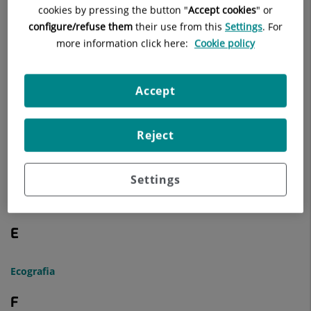
C
cookies by pressing the button "
Accept cookies
" or
configure/refuse them
their use from this
Settings
. For
Cardiologia
more information click here:
Cookie policy
Cirurgia General i Digestiva
Accept
Coaching i Benestar Emocional
D
Reject
Dermatologia
Settings
Dietètica i nutrició
E
Ecografia
F