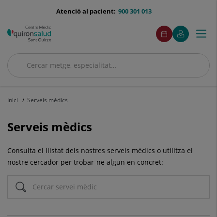
Saltar al contingut
menu-
Atenció al pacient:
900 301 013
telefono
menuAcceso
Aquest
Aquest
Demaneu
El
Togg
Menú
enllaç
enllaç
cita
meu
s'obrirà
s'obrirà
navi
Quirónsalud
en
en
una
una
Cercar
finestra
finestra
Cercar
nova.
nova.
Inici
Serveis mèdics
Serveis mèdics
Consulta el llistat dels nostres serveis mèdics o utilitza el
nostre cercador per trobar-ne algun en concret: