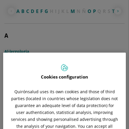
A
B
C
D
E
F
G
H
I
J
K
L
M
N
Ñ
O
P
Q
R
S
T
U
V
A
Al·lergologia
Anàlisis Clíniques
Cookies configuration
Angiologia i Cirurgia Vascular
Aparell Digestiu
Quirónsalud uses its own cookies and those of third
parties (located in countries whose legislation does not
B
guarantee an adequate level of data protection) for
user authentication, statistical analysis, improving
Biomecànica del Peu
services and showing personalised advertising through
the analysis of your navigation. You can accept all