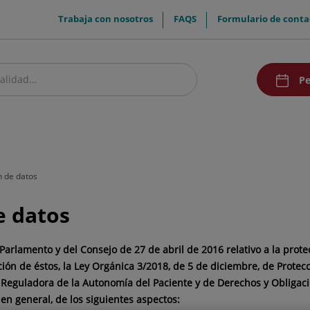
menuTop
Trabaja con nosotros
FAQS
Formulario de conta
menuAcce
Pe
estro centro
Pacientes y visitantes
Comunicación
n de datos
e datos
rlamento y del Consejo de 27 de abril de 2016 relativo a la protec
ción de éstos,
la
Ley Orgánica 3/2018, de 5 de diciembre, de Protec
a Reguladora de la Autonomía del Paciente y de Derechos y Obliga
 en general, de los siguientes aspectos: