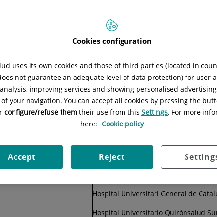
cidad de los
centros sanitarios
del Grupo Quirónsalud con respect
Cookies configuration
 puede ponerse en contacto con el Delegado de Protección de Datos
ud uses its own cookies and those of third parties (located in cou
smo, puede contactar con el Delegado de Protección de Datos media
 does not guarantee an adequate level of data protection) for user a
l analysis, improving services and showing personalised advertisin
 of your navigation. You can accept all cookies by pressing the butt
to de sus datos?
or
configure/refuse them
their use from this
Settings
. For more info
nitarios del Grupo, el responsable del tratamiento de sus datos es 
here:
Cookie policy
ntro sanitario que le presta
Accept
Reject
Setting
Centro Sa
al
Hospital Universitario Quirónsalud M
Hospital Universitari General de Cata
Hospital Universitario Quirónsalud Su