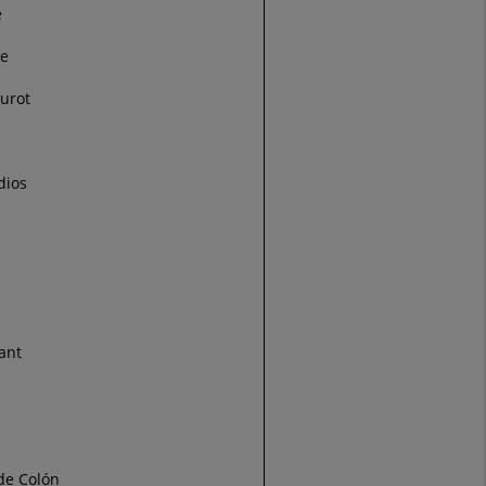
e
te
urot
dios
ant
de Colón