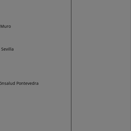
l Muro
Sevilla
irónsalud Pontevedra