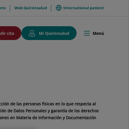
International patient
cto
Web Quirónsalud
so
Este
Este
dir cita
Mi Quirónsalud
Menú
Toggle
enlace
enlace
navigation
se
se
abrirá
abrirá
en
en
una
una
ventana
ventana
nueva.
nueva.
ción de las personas físicas en lo que respecta al
ción de Datos Personales y garantía de los derechos
ciones en Materia de Información y Documentación