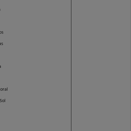
a
os
as
a
oral
Sol