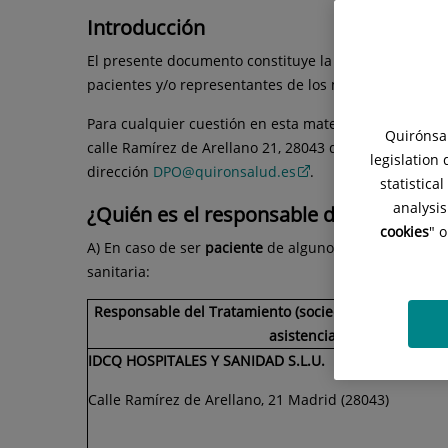
Introducción
El presente documento constituye la política de priva
pacientes y/o representantes de los mismos.
Para cualquier cuestión en esta materia, el paciente
Quirónsal
calle Ramírez de Arellano 21, 28043 de Madrid. Asimi
legislation
dirección
DPO@quironsalud.es
.
statistica
analysis
¿Quién es el responsable del tratamien
cookies
" 
A) En caso de ser
paciente
de alguno de los centros sa
sanitaria:
Responsable del Tratamiento (sociedad titular del ce
asistencia) y domicilio soci
IDCQ HOSPITALES Y SANIDAD S.L.U.
Calle Ramírez de Arellano, 21 Madrid (28043)