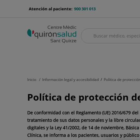
Saltar al contenido
menu-
Atención al paciente:
900 301 013
telefono
Buscar
Buscar
menú
Cuadro médico
Servicios médicos
Aseguradoras y mutuas
Nu
principal
Inicio
Información legal y accesibilidad
Política de protecció
Política de protección d
De conformidad con el Reglamento (UE) 2016/679 del Pa
tratamiento de sus datos personales y la libre circula
digitales
y la Ley 41/2002, de 14 de noviembre, Básic
Clínica, se informa a los pacientes, usuarios y público