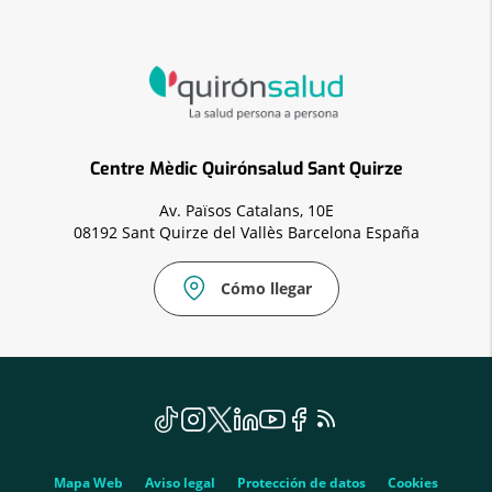
Centre Mèdic Quirónsalud Sant Quirze
Av. Països Catalans, 10E
08192 Sant Quirze del Vallès Barcelona España
Cómo llegar
Correo
electrónico:
cmsantquirze.vll@quironsalud.es
menu
TikTok
Este
Instagram
Enlace
Twitter
Enlace
Linkedin
Enlace
YouTube
Enlace
Facebook
Enlace
Feed
Este
social
enlace
a
a
a
a
a
RSS
enlace
se
una
una
una
una
una
se
Genérico
abrirá
aplicación
aplicación
aplicación
aplicación
aplicación
abrirá
Mapa Web
Aviso legal
Protección de datos
Cookies