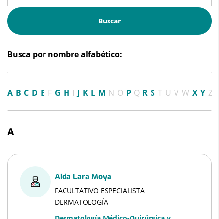
Buscar
Busca por nombre alfabético:
A
B
C
D
E
F
G
H
I
J
K
L
M
N
O
P
Q
R
S
T
U
V
W
X
Y
Z
A
Aida Lara Moya
FACULTATIVO ESPECIALISTA
DERMATOLOGÍA
Dermatología Médico-Quirúrgica y