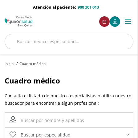
Saltar al contenido
menu-
Atención al paciente:
900 301 013
telefono
menuAcceso
Este
Este
Pedir
Mi
Togg
Menú
enlace
enlace
cita
Quirónsalud
se
se
navi
abrirá
abrirá
en
en
Buscar
una
una
Buscar
ventana
ventana
nueva.
nueva.
Inicio
Cuadro médico
Cuadro médico
Consulta el listado de nuestros especialistas o utiliza nuestro
buscador para encontrar a algún profesional: