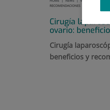
HOME
|
NEWS
|
VIDEOS
|
CIRUGÍA
RECOMENDACIONES
Cirugía laparosc
ovario: benefic
Cirugía laparoscóp
beneficios y rec