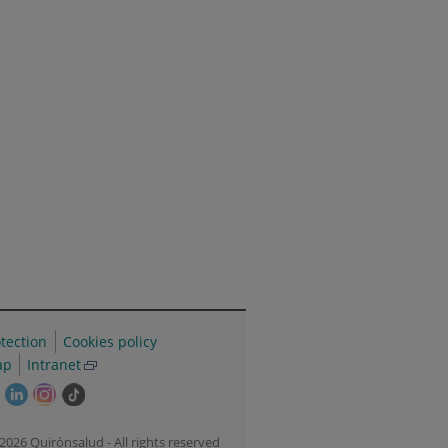
tection
Cookies policy
ap
Intranet
This
This
This
Link
link
link
link
to
will
will
will
external
2026 Quirónsalud - All rights reserved