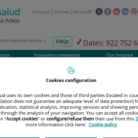
This
This
This
This
Contact us
Site map
Intranet
link
link
link
link
will
will
will
will
open
open
open
ope
in
in
in
in
International version
centros-
FAQs
Dates: 922 752 
a
a
a
a
faq
pop-
pop-
pop-
pop-
vices
Insurance companies
Our hospital
up
up
up
up
window.
window.
window.
wind
Cookies configuration
d uses its own cookies and those of third parties (located in co
Services
slation does not guarantee an adequate level of data protection) f
tication, statistical analysis, improving services and showing per
 through the analysis of your navigation. You can accept all cooki
n "
Accept cookies
" or
configure/refuse them
their use from this
S
900 301 013
Teléfono de atención al usuario
more information click here:
Cookie policy