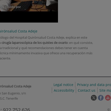
uirónsalud Costa Adeje
ólogo del Hospital Quirónsalud Costa Adeje, explica en este
a
cirugía laparoscópica de los quistes de ovario
: en qué consiste,
ugía tradicional y qué recomendaciones debes tener en cuenta
 técnica mínimamente invasiva que ofrece una recuperación más
aciente.
Legal notice
Privacy and data pro
irónsalud Costa Adeje
Accessibility
Contact us
Site m
n San Eugenio, s/n
This
This
S.C. Tenerife
link
link
will
will
: 922 752 626
© 