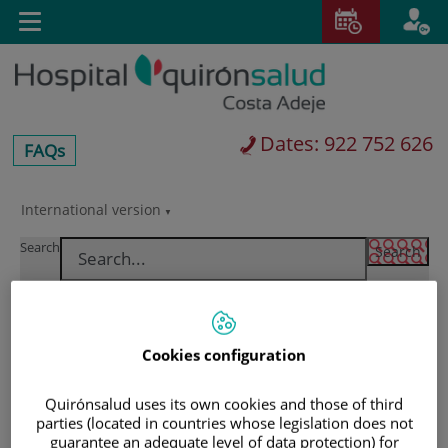
Jump to content
T
Active
Toggle
en
navigation
langu
Dates: 922 752 626
centros-
FAQs
faq
International version
Jump
Language
to
selector
Search
content
Cookies configuration
Quirónsalud uses its own cookies and those of third
parties (located in countries whose legislation does not
guarantee an adequate level of data protection) for