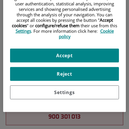
user authentication, statistical analysis, improving
services and showing personalised advertising
through the analysis of your navigation. You can
Patients and Visitors
accept all cookies by pressing the button "
Accept
cookies
" or
configure/refuse them
their use from this
Settings
. For more information click here:
Cookie
policy
Accept
Reject
Services
Settings
Teléfono de atención al usuario
900 301 013