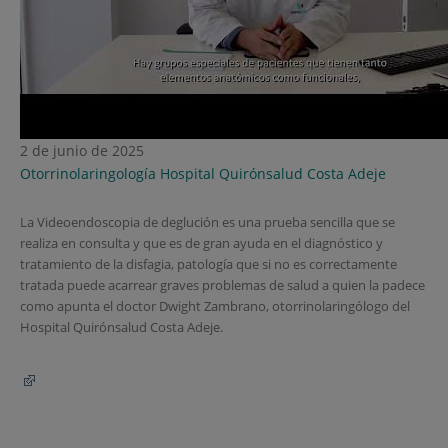
2 de junio de 2025
Otorrinolaringología
Hospital Quirónsalud Costa Adeje
La Videoendoscopia de deglución es una prueba sencilla que se
realiza en consulta y que es de gran ayuda en el diagnóstico y
tratamiento de la disfagia, patología que si no es correctamente
tratada puede acarrear graves problemas de salud a quien la padece
como apunta el doctor Dwight Zambrano, otorrinolaringólogo del
Hospital Quirónsalud Costa Adeje.