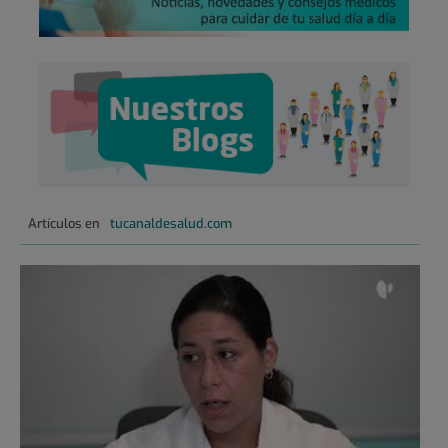
Artículos en
tucanaldesalud.com