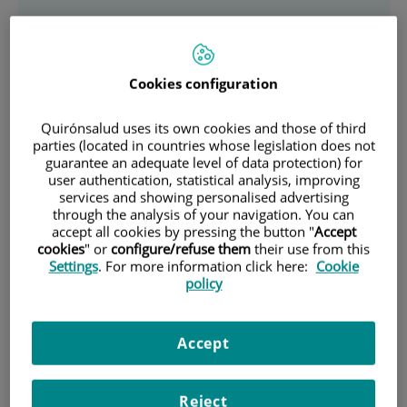
Descripción
Cookies configuration
Equipo Médico
Área de Neurología
Quirónsalud uses its own cookies and those of third
parties (located in countries whose legislation does not
guarantee an adequate level of data protection) for
Programa Cefaleas
user authentication, statistical analysis, improving
services and showing personalised advertising
Neurofisiología Clínica
through the analysis of your navigation. You can
accept all cookies by pressing the button "
Accept
Área de Memoria y Trastornos Cognitivos
cookies
" or
configure/refuse them
their use from this
Settings
. For more information click here:
Cookie
policy
Área Trastornos del Movimiento (Parkinson)
Área de Neuropsicología
Accept
Área de Cirugía Endoscópica
Reject