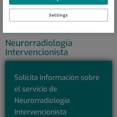
Área de Neurorrehabilitación
Neurorradiología Intervencionista
Settings
Cirugía Maxilofacial
Neurorradiología
Intervencionista
Solicita información sobre
el servicio de
Neurorradiología
Intervencionista