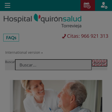
Saltar al contenido
E
Idiom
Toggle
es
navigation
activo
Citas: 966 921 313
centros-
FAQs
faq
International version
Saltar
Selector
al
de
Buscar
contenido
idioma