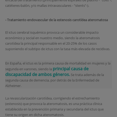
eficacia del tratamiento (principalmente espirales de platino - "coils"-,
catéteres-balón, y/o mallas intravasculares - "stents"-).
- Tratamiento endovascular de la estenosis carotídea ateromatosa
El ictus cerebral isquémico provoca un considerable impacto
económico y social en nuestro medio, siendo la ateromatosis
carotídea la principal responsable en el 20-25% de los casos
suponiendo el subtipo de ictus con la tasa más elevada de recidivas.
En España, el ictus es la primera causa de mortalidad en mujeres y la
principal causa de
segunda en varones, siendo la
discapacidad de ambos géneros.
Se trata además de la
segunda causa de demencia, por detrás de la Enfermedad de
Alzheimer.
La revascularización carotídea, corrigiendo el estrechamiento
(estenosis) que provoca la ateromatosis, es una práctica clínica
establecida en la prevención primaria y secundaria del ictus que
tiene su origen en dicha ateromatosis.