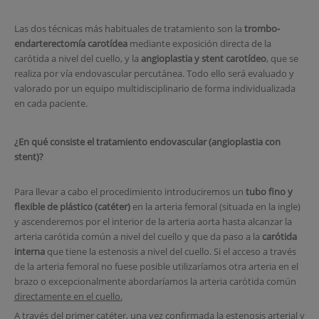
Las dos técnicas más habituales de tratamiento son la
trombo-
endarterectomía carotídea
mediante exposición directa de la
carótida a nivel del cuello, y la
angioplastia y stent carotídeo
, que se
realiza por vía endovascular percutánea. Todo ello será evaluado y
valorado por un equipo multidisciplinario de forma individualizada
en cada paciente.
¿En qué consiste el tratamiento endovascular (angioplastia con
stent)?
Para llevar a cabo el procedimiento introduciremos un
tubo fino y
flexible de plástico (catéter)
en la arteria femoral (situada en la ingle)
y ascenderemos por el interior de la arteria aorta hasta alcanzar la
arteria carótida común a nivel del cuello y que da paso a la
carótida
interna
que tiene la estenosis a nivel del cuello. Si el acceso a través
de la arteria femoral no fuese posible utilizaríamos otra arteria en el
brazo o excepcionalmente abordaríamos la arteria carótida común
directamente en el cuello.
A través del primer catéter, una vez confirmada la estenosis arterial y