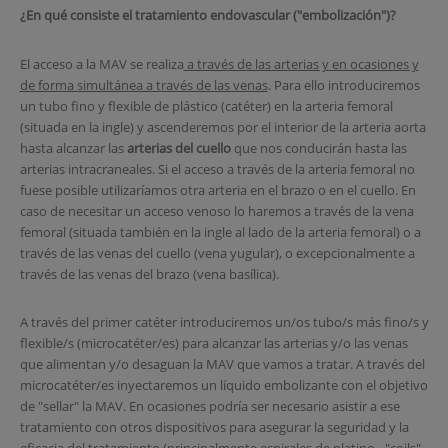
¿En qué consiste el tratamiento endovascular ("embolización")?
El acceso a la MAV se realiza
a través de las arterias y en ocasiones y
de forma simultánea a través de las venas
. Para ello introduciremos
un tubo fino y flexible de plástico (catéter) en la arteria femoral
(situada en la ingle) y ascenderemos por el interior de la arteria aorta
hasta alcanzar las
arterias del cuello
que nos conducirán hasta las
arterias intracraneales. Si el acceso a través de la arteria femoral no
fuese posible utilizaríamos otra arteria en el brazo o en el cuello. En
caso de necesitar un acceso venoso lo haremos a través de la vena
femoral (situada también en la ingle al lado de la arteria femoral) o a
través de las venas del cuello (vena yugular), o excepcionalmente a
través de las venas del brazo (vena basílica).
A través del primer catéter introduciremos un/os tubo/s más fino/s y
flexible/s (microcatéter/es) para alcanzar las arterias y/o las venas
que alimentan y/o desaguan la MAV que vamos a tratar. A través del
microcatéter/es inyectaremos un líquido embolizante con el objetivo
de "sellar" la MAV. En ocasiones podría ser necesario asistir a ese
tratamiento con otros dispositivos para asegurar la seguridad y la