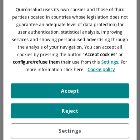
Quirónsalud uses its own cookies and those of third
parties (located in countries whose legislation does not
Actualmente es una planta muy cultivada en todas las
guarantee an adequate level of data protection) for
regiones templadas
, ya que resulta fácil de cosechar,
user authentication, statistical analysis, improving
favorece la regeneración de los terrenos al alternar su cultivo
services and showing personalised advertising through
con el de los cereales y es rica en energía, barata, de fácil
the analysis of your navigation. You can accept all
conservación y capaz de combinar con todo tipo de alimentos.
cookies by pressing the button "
Accept cookies
" or
Los principales países productores mundiales son Turquía y
configure/refuse them
their use from this
Settings
. For
la India.
more information click here:
Cookie policy
Es una planta desordenada, con hojas pinnadas terminadas
en zarcillos. Forma flores pequeñas con pétalos de color
Accept
blanco, azul claro o lila dispuestas en pequeños racimos y es
anual.
Para el consumo se cultivan dos variedades: una produce
Reject
semillas pequeñas de color castaño y la otra amarillas y de
mayor tamaño, aunque existen numerosos tipos de lentejas
Settings
que se clasifican según el color de la semilla: las lentejas
verdes o verdina, de pequeño tamaño y color verde o verde