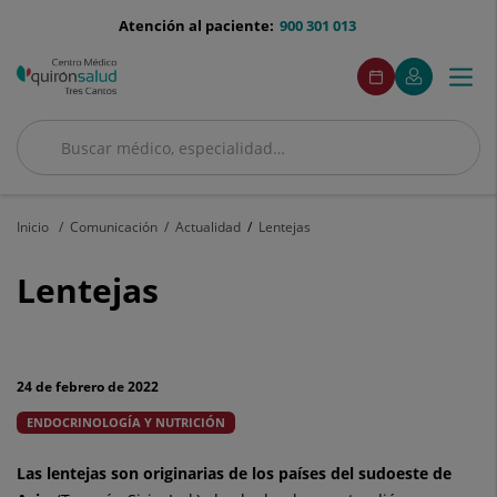
Saltar al contenido
menu-
Atención al paciente:
900 301 013
telefono
menuAcceso
Este
Este
Pedir
Mi
Togg
Menú
enlace
enlace
cita
Quirónsalud
se
se
navi
abrirá
abrirá
en
en
Buscar
una
una
Buscar
ventana
ventana
nueva.
nueva.
Inicio
Comunicación
Actualidad
Lentejas
Lentejas
Lentejas
24 de febrero de 2022
ENDOCRINOLOGÍA Y NUTRICIÓN
Las lentejas son originarias de los países del sudoeste de