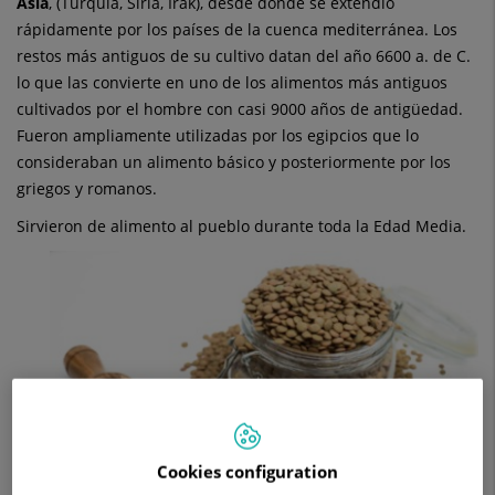
Asia
, (Turquía, Siria, Irak), desde donde se extendió
rápidamente por los países de la cuenca mediterránea. Los
restos más antiguos de su cultivo datan del año 6600 a. de C.
lo que las convierte en uno de los alimentos más antiguos
cultivados por el hombre con casi 9000 años de antigüedad.
Fueron ampliamente utilizadas por los egipcios que lo
consideraban un alimento básico y posteriormente por los
griegos y romanos.
Sirvieron de alimento al pueblo durante toda la Edad Media.
Cookies configuration