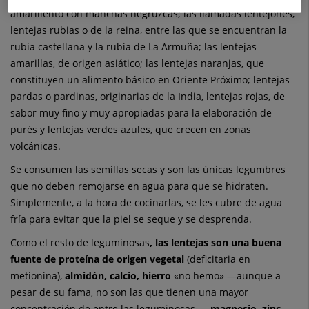
amarillento con manchas negruzcas; las llamadas lentejones,
lentejas rubias o de la reina, entre las que se encuentran la
rubia castellana y la rubia de La Armuña; las lentejas
amarillas, de origen asiático; las lentejas naranjas, que
constituyen un alimento básico en Oriente Próximo; lentejas
pardas o pardinas, originarias de la India, lentejas rojas, de
sabor muy fino y muy apropiadas para la elaboración de
purés y lentejas verdes azules, que crecen en zonas
volcánicas.
Se consumen las semillas secas y son las únicas legumbres
que no deben remojarse en agua para que se hidraten.
Simplemente, a la hora de cocinarlas, se les cubre de agua
fría para evitar que la piel se seque y se desprenda.
Como el resto de leguminosas
, las lentejas son una buena
fuente de proteína de origen vegetal
(deficitaria en
metionina),
almidón, calcio, hierro
«no hemo» —aunque a
pesar de su fama, no son las que tienen una mayor
concentración de entre las leguminosas
—, magnesio, zinc,