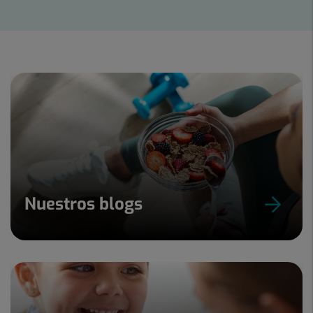
Diapositiva
1
de
15
Nuestros blogs