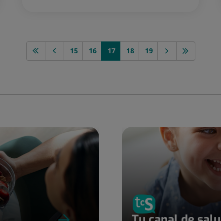
15
16
17
18
19
Tu canal de sal