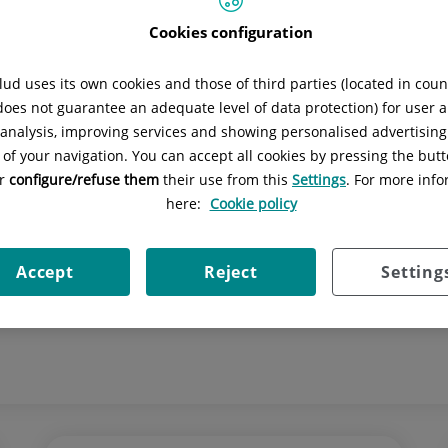
Seleccionar fecha
Cookies configuration
ud uses its own cookies and those of third parties (located in cou
Buscar
Limpiar búsqueda
 does not guarantee an adequate level of data protection) for user a
l analysis, improving services and showing personalised advertisin
 of your navigation. You can accept all cookies by pressing the butt
or
configure/refuse them
their use from this
Settings
. For more info
here:
Cookie policy
o ambiente
Accept
Reject
Setting