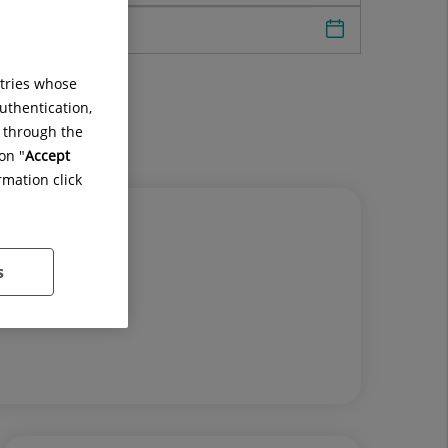
Seleccionar fe
ntries whose
uthentication,
g through the
on "
Accept
rmation click
s