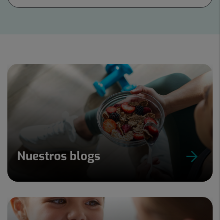
Diapositiva
1
de
15
Nuestros blogs