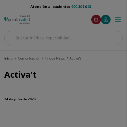
Saltar al contenido
menu-
Atención al paciente:
900 301 013
telefono
menuAcceso
Este
Este
Pide
Mi
Togg
Menú
enlace
enlace
cita
Quirónsalud
se
se
navi
abrirá
abrirá
en
en
Buscar
una
una
Buscar
ventana
ventana
nueva.
nueva.
Inicio
Comunicación
Innova News
Activa't
Activa't
Activa't
24 de julio de 2023