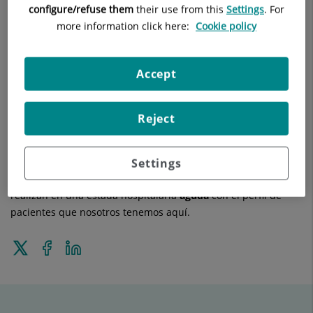
Es un proyecto que se realiza en el Sagrat Cor, la idea es
configure/refuse them
their use from this
Settings
. For
incorporar al proyecto a los pacientes
desde el día de su
more information click here:
Cookie policy
ingreso
, haciéndoles
partícipes
de su rehabilitación a nivel
mas funcional y física, con el objetivo de intentar
disminuir
los
efectos secundarios físicos
que tiene el ingreso
Accept
prolongado en esta unidad. Se consiguen resultados de
aumento de la
fuerza física
, disminuir el
riesgo de caída
,
Reject
equilibrio
… Aumentamos mucho la capacidad física general
del paciente, promoviendo su
autonomía
y los riesgos de
dependencia en casa.
Settings
Es un proyecto innovador ya que este tipo de proyectos no se
realizan en una estada hospitalaria
aguda
con el perfil de
pacientes que nosotros tenemos aquí.
Enviar
Compartir
Compartir
a
en
en
Twitter
Facebook
Linkedin