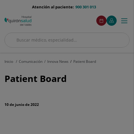
Saltar al contenido
menu-
Atención al paciente:
900 301 013
telefono
menuAcceso
Este
Este
Pide
Mi
Togg
Menú
enlace
enlace
cita
Quirónsalud
se
se
navi
abrirá
abrirá
en
en
Buscar
una
una
Buscar
ventana
ventana
nueva.
nueva.
Inicio
Comunicación
Innova News
Patient Board
Patient
Patient Board
Board
10 de junio de 2022