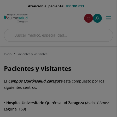
Saltar al contenido
menu-
Atención al paciente:
900 301 013
telefono
menuAcceso
Este
Pide
Mi
Togg
Menú
enlace
cita
Quirónsalud
se
navi
abrirá
en
Buscar
una
Buscar
ventana
nueva.
Inicio
Pacientes y visitantes
Pacientes y visitantes
El
Campus Quirónsalud Zaragoza
está compuesto por los
siguientes centros:
•
Hospital Universitario Quirónsalud Zaragoza
(Avda. Gómez
Laguna, 159)