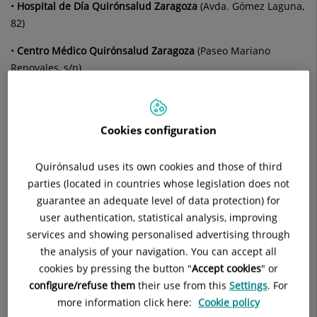
•
Hospital de Día Quirónsalud Zaragoza
(Avda. Gómez Laguna,
82)
•
Centro Médico Quirónsalud Zaragoza
(Paseo Mariano
Renovales, s/n)
A continuación, podrá encontrar una serie de puntos con
información importante a la hora de utilizar nuestros
Cookies configuration
servicios:
Quirónsalud uses its own cookies and those of third
parties (located in countries whose legislation does not
guarantee an adequate level of data protection) for
user authentication, statistical analysis, improving
services and showing personalised advertising through
the analysis of your navigation. You can accept all
Guía de acogida al paciente
cookies by pressing the button "
Accept cookies
" or
configure/refuse them
their use from this
Settings
. For
more information click here:
Cookie policy