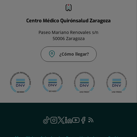
Centro Médico Quirónsalud Zaragoza
Paseo Mariano Renovales s/n
50006 Zaragoza
¿Cómo llegar?
Social
TikTok
Este
Instagram
Este
Twitter
Este
Linkedin
Este
Youtube
Este
Facebook
Este
Feed
enlace
enlace
enlace
enlace
enlace
enlace
RSS
se
se
se
se
se
se
Genérico