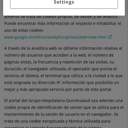
Settings
desarrollada por Google, que permite la medición y análisis
de la navegación en las páginas web. Según la tipología
anterior se trata de cookies propias, de sesión y de análisis.
Puede encontrar más información al respecto e inhabilitar el
uso de estas cookies
www.google.es/intl/es/analytics/privacyoverview.html
.
A través de la analítica web se obtiene información relativa al
número de usuarios que acceden a la web, el número de
páginas vistas, la frecuencia y repetición de las visitas, su
duración, el navegador utilizado, el operador que presta el
servicio, el idioma, el terminal que utiliza, o la ciudad a la que
está asignada su dirección IP. Información que posibilita un
mejor y más apropiado servicio por parte de este portal.
El portal del Grupo Hospitalario Quirónsalud usa además una
cookie propia de identificación de sesión que se utiliza para el
mantenimiento de la sesión de usuario en el navegador. Se
trata de una cookie exceptuada y técnica utilizada para
garantizar el correcto funcionamiento de la página.