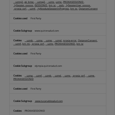
__uzmcj2
,
ak_bmsc
,
__uzmaj2
,
__uzmc
,
uzmx
,
PROXIASESSIONID
,
_hjSession_xxxxxx
,
JSESSIONID
,
bm_sz
,
__ssds
,
_hjSessionUser_xxxxxx
,
_proxia_csrf
,
__uzmf
,
_hjAbsoluteSessionInProgress
,
bm_sv
,
OptanonConsent
First Party
www.quironsalud.com
__uzmb
,
__uzma
,
__uzme
,
__uzmd
,
proxia-error
,
OptanonConsent
,
__uzmf
,
bm_mi
,
_proxia_csrf
,
__uzmc
,
PROXIASESSIONID
,
bm_sv
First Party
olympia.quironsalud.com
__uzma
,
__uzmf
,
__uzmb
,
__uzmd
,
__uzmc
,
_proxia_csrf
,
__uzme
,
PROXIASESSIONID
First Party
www.tucanaldesalud.com
PROXIASESSIONID