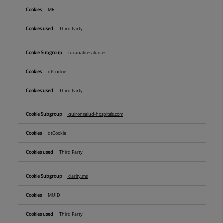
MR
Third Party
tucanaldesalud.es
dtCookie
Third Party
quironsalud-hospitals.com
dtCookie
Third Party
clarity.ms
MUID
Third Party