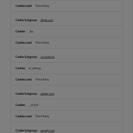
Third Party
tiktok.com
_ttp
Third Party
cm.teads.tv
ar_debug
Third Party
twitter.com
__cf_bm
Third Party
spotify.com