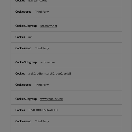
IDE, test_cookie
Third Party
seadform.net
uid
Third Party
audrte.com
arcki2_adform, arcki2_ddp2, arcki2
Third Party
www.youtube.com
TESTCOOKIESENABLED
Third Party