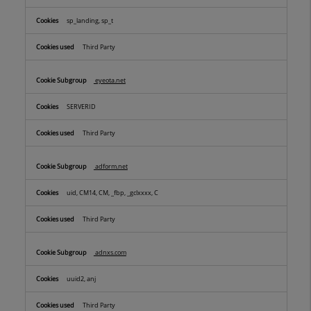
sp_landing, sp_t
Third Party
eyeota.net
SERVERID
Third Party
adform.net
uid, CM14, CM, _fbp, _gclxxxx, C
Third Party
adnxs.com
uuid2, anj
Third Party