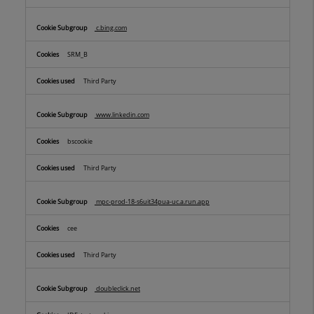
c.bing.com
SRM_B
Third Party
www.linkedin.com
bscookie
Third Party
mpc-prod-18-s6uit34pua-uc.a.run.app
cee
Third Party
doubleclick.net