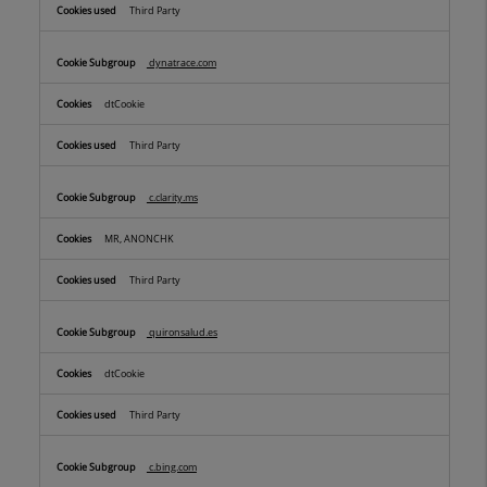
Third Party
dynatrace.com
dtCookie
Third Party
c.clarity.ms
MR, ANONCHK
Third Party
quironsalud.es
dtCookie
Third Party
c.bing.com