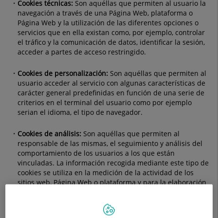
Cookies técnicas:
Son aquéllas que permiten al usuario la
navegación a través de una Página Web, plataforma o
Página Web y la utilización de las diferentes opciones o
servicios que en ella existan como, por ejemplo, controlar
el tráfico y la comunicación de datos, identificar la sesión,
acceder a partes de acceso restringido.
Cookies de personalización:
Son aquéllas que permiten al
usuario acceder al servicio con algunas características de
carácter general predefinidas en función de una serie de
criterios en el terminal del usuario como por ejemplo
serian el idioma, el tipo de navegador.
Cookies de análisis:
Son aquéllas que permiten al
responsable de las mismas, el seguimiento y análisis del
comportamiento de los usuarios a los que están
vinculadas. La información recogida mediante este tipo de
cookies se utiliza en la medición de la actividad de los
sitios web, Página Web o plataforma y para la elaboración
de perfiles de navegación de los usuarios.
Cookies publicitarias:
Son aquéllas que permiten la