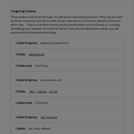
Targeting Cookies
These cookies may be set through our site by our advertising partners. They may be used
by those companies to build a profile of your interests and show you relevant adverts on
other sites. They do not store directly personal information, but are based on uniquely
identifying your browser and internet device. If you do not allow these cookies, you will
experience less targeted advertising.
Targeting
www.quironsalud.com
Cookies
adformfrpid
First Party
quironsalud.com
_fbp
,
_gclxxxx
,
_gcl_au
First Party
id5-sync.com
car, cnac, callback