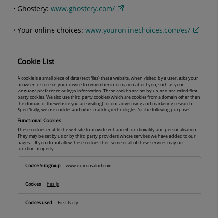
Ghostery:
www.ghostery.com/
Your online choices:
www.youronlinechoices.com/es/
Cookie List
A cookie is a small piece of data (text files) that a website, when visited by a user, asks your
browser to store on your device to remember information about you, such as your
language preference or login information. These cookies are set by us, and are called first-
party cookies. We also use third party cookies (which are cookies from a domain other than
the domain of the website you are visiting) for our advertising and marketing research.
Specifically, we use cookies and other tracking technologies for the following purposes:
Functional Cookies
These cookies enable the website to provide enhanced functionality and personalisation.
They may be set by us or by third party providers whose services we have added to our
pages. If you do not allow these cookies then some or all of these services may not
function properly.
Functional
www.quironsalud.com
Cookies
has_js
First Party