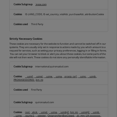
ivoox.com
IE-LANG_CODE, IE-set_country, visitAttr, purchaseAttr, attributionCookie
Third Party
Strictly Necessary Cookies
These cookies are necessary for the website to function and cannot be switched off in our
systems. They are usually only set in response to actions made by you which amount to a
request for services, such as setting your privacy preferences, logging in or filling in forms.
You can set your browser to block or alert you about these cookies, but some parts of the
site will not then work. These cookies do not store any personally identifiable information.
Strictly
international.quironsalud.com
Necessary
Cookies
__uzmf
,
__uzmd
,
__uzme
,
__uzma
,
_proxia_csrf
,
__uzmc
,
__uzmb
,
PROXIASESSIONID
,
bm_mi
First Party
quironsalud.com
rxvt
,
_abck
,
__uzmd
,
__uzma
,
__uzmbj2
,
bm_mi
,
__uzmdj2
,
__uzmb
,
__uzme
,
__ssuzjsr2
,
__sstester
,
OptanonAlertBoxClosed
,
_dc_gtm_UA-xxxxxxxx
,