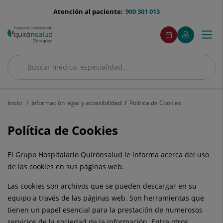
Saltar al contenido
menu-
Atención al paciente:
900 301 013
telefono
menuAcceso
Este
Pide
Mi
Togg
Menú
enlace
cita
Quirónsalud
se
navi
abrirá
en
Buscar
una
Buscar
ventana
nueva.
Inicio
Información legal y accesibilidad
Política de Cookies
Política de Cookies
El Grupo Hospitalario Quirónsalud le informa acerca del uso
de las cookies en sus páginas web.
Las cookies son archivos que se pueden descargar en su
equipo a través de las páginas web. Son herramientas que
tienen un papel esencial para la prestación de numerosos
servicios de la sociedad de la información. Entre otros,