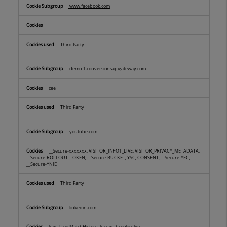
www.facebook.com
Third Party
demo-1.conversionsapigateway.com
cee
Third Party
youtube.com
__Secure-xxxxxxx, VISITOR_INFO1_LIVE, VISITOR_PRIVACY_METADATA,
__Secure-ROLLOUT_TOKEN, __Secure-BUCKET, YSC, CONSENT, __Secure-YEC,
__Secure-YNID
Third Party
linkedin.com
li_gc, UserMatchHistory, li_sugr, bcookie, lidc