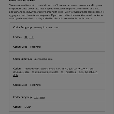
Performance Cookies
These cookies allow us to count visits and traffic sources so we can measure and improve
the performance of our site. They help us to know which pages are the most and least
popular and see how visitors move around the site. All information these cookies collect is
aggregated and therefore anonymous. If you do not allow these cookies we will not know
when you have visited our site, and will not be able to monitor its performance.
Performance
www.quironsalud.com
Cookies
RT
,
_clsk
First Party
quironsalud.com
_hjIncludedInSessionSample_xxx
,
dtPC
,
_gat_UA-XXXXXX-X
,
_gid
,
dtCookie
,
_clsk
,
_ga_xxxxxxxxxx
,
rxVisitor
,
_ga
,
_hjTLDTest
,
_clck
,
_hjFirstSeen
,
dtSa
First Party
bing.com
MUID