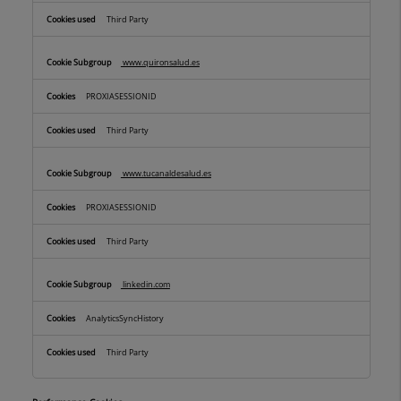
Third Party
www.quironsalud.es
PROXIASESSIONID
Third Party
www.tucanaldesalud.es
PROXIASESSIONID
Third Party
linkedin.com
AnalyticsSyncHistory
Third Party