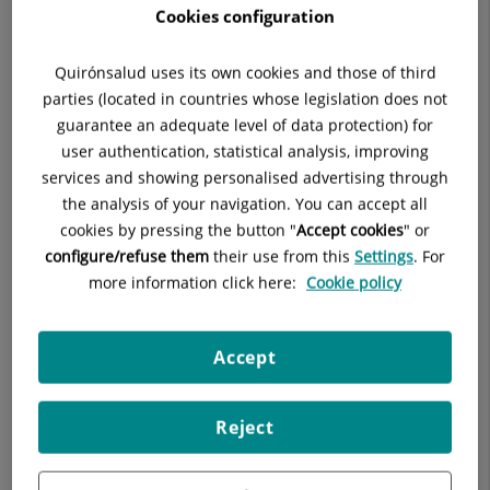
gestión, de la forma más eficaz posible, de los espacios
Cookies configuration
publicitarios.
Quirónsalud uses its own cookies and those of third
Cookies de publicidad comportamental:
Estas cookies
parties (located in countries whose legislation does not
almacenan información del comportamiento de los
guarantee an adequate level of data protection) for
usuarios obtenida a través de la observación continuada
de sus hábitos de navegación, lo que permite desarrollar
user authentication, statistical analysis, improving
un perfil específico para mostrar publicidad en función del
services and showing personalised advertising through
mismo.
the analysis of your navigation. You can accept all
cookies by pressing the button "
Accept cookies
" or
Para más información a este respecto puede consultar la
Guía
configure/refuse them
their use from this
Settings
. For
sobre el uso de las cookies de la Agencia Española de
more information click here:
Cookie policy
Protección de Datos
Cookies utilizadas en la web
Accept
A continuación se identifican las cookies que están siendo
utilizadas en este portal así como su tipología y función:
Reject
Las páginas web del Grupo Hospitalario Quirónsalud utiliza
Google Analytics
, un servicio de análisis de accesos web