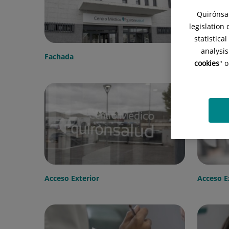
Quirónsal
legislation
statistica
analysis
Fachada
Fachada
cookies
" 
Acceso Exterior
Acceso E