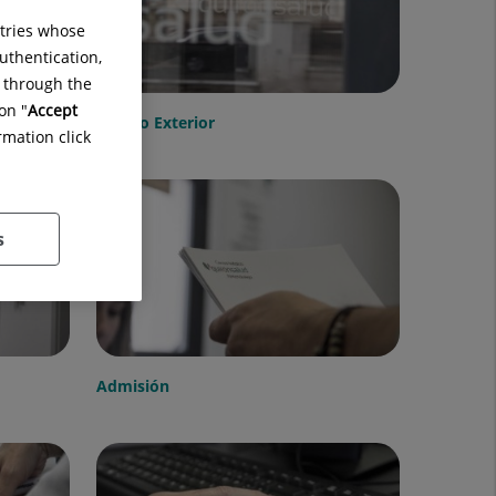
ntries whose
uthentication,
g through the
on "
Accept
Acceso Exterior
rmation click
s
Admisión