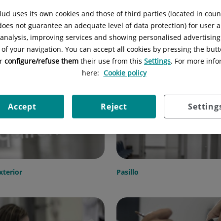
ud uses its own cookies and those of third parties (located in cou
 does not guarantee an adequate level of data protection) for user a
l analysis, improving services and showing personalised advertisin
 of your navigation. You can accept all cookies by pressing the butt
Fachada
or
configure/refuse them
their use from this
Settings
. For more info
here:
Cookie policy
Accept
Reject
Setting
xterior
Pasillo