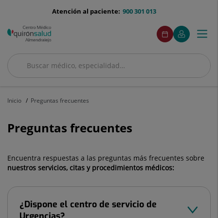
Saltar al contenido
menu-
Atención al paciente:
900 301 013
telefono
Acceso
Este
Este
Pedir
Mi
Togg
Menú
enlace
enlace
cita
Quirónsalud
se
se
navi
abrirá
abrirá
en
en
Buscar
una
una
Buscar
ventana
ventana
nueva.
nueva.
Inicio
Preguntas frecuentes
Preguntas frecuentes
Encuentra respuestas a las preguntas más frecuentes sobre
nuestros servicios, citas y procedimientos médicos:
¿Dispone el centro de servicio de
Urgencias?