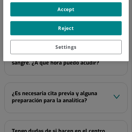
Accept
Necesito un certificado covid-19 digital
de la UE. ¿Lo realiza el centro?
Reject
Settings
Tengo que realizar una analítica de
sangre. ¿A qué hora puedo acudir?
¿Es necesaria cita previa y alguna
preparación para la analítica?
Tengo dudas de si hacen en el centro