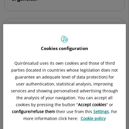
¿Pueden acudir acompañantes?
Cookies configuration
Necesito hablar con un doctor de
Quirónsalud uses its own cookies and those of third
forma urgente. ¿Podría hablar con
parties (located in countries whose legislation does not
Urgencias?
guarantee an adequate level of data protection) for
user authentication, statistical analysis, improving
services and showing personalised advertising through
the analysis of your navigation. You can accept all
Tengo pendiente una
cookies by pressing the button "
Accept cookies
" or
prueba/intervención. ¿Es necesaria
configure/refuse them
their use from this
Settings
. For
realizar PCR o test de antígeno antes?
more information click here:
Cookie policy