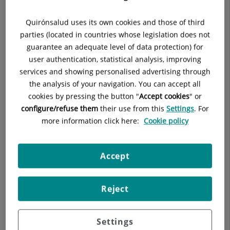
que ofrece un Centro Médico.
Quirónsalud uses its own cookies and those of third
Nuestra filosofía, las personas
. Trabajamos para que el
parties (located in countries whose legislation does not
paciente y sus familiares sean el eje central de nuestro
guarantee an adequate level of data protection) for
trabajo diario. Para ello contamos, no sólo con los más
user authentication, statistical analysis, improving
avanzados equipamientos tecnológicos (
radiología
services and showing personalised advertising through
convencional, ecografías, eco doppler, ortopantomografías,
the analysis of your navigation. You can accept all
mamografías, densitometrías óseas y TAC
y laboratorio propio
cookies by pressing the button "
Accept cookies
" or
para análisis clínicos), sino sobre todo con un equipo de
configure/refuse them
their use from this
Settings
. For
profesionales altamente cualificados.
more information click here:
Cookie policy
Accept
Reject
Settings