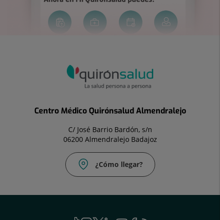
Centro Médico Quirónsalud Almendralejo
C/ José Barrio Bardón, s/n
06200 Almendralejo Badajoz
¿Cómo llegar?
Correo
Fax:
electrónico:
924
clinica.alm@quironsalud.es
666
925