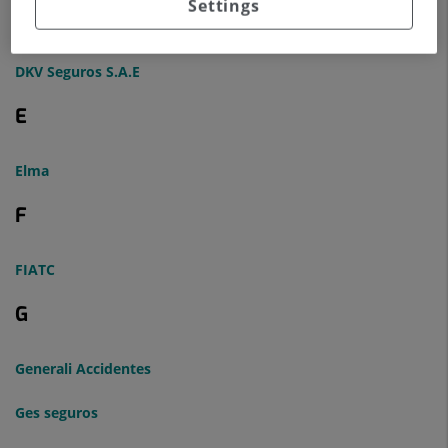
Settings
Divina Seguros
DKV Seguros S.A.E
E
Elma
F
FIATC
G
Generali Accidentes
Ges seguros