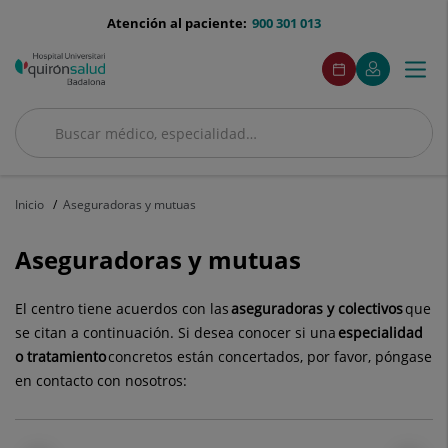
Saltar al contenido
menu-
Atención al paciente:
900 301 013
telefono
menuAcceso
Este
Este
Pide
Mi
Togg
Menú
enlace
enlace
cita
Quirónsalud
se
se
navi
abrirá
abrirá
en
en
Buscar
una
una
Buscar
ventana
ventana
nueva.
nueva.
Inicio
Aseguradoras y mutuas
Aseguradoras y mutuas
El centro tiene acuerdos con las
aseguradoras y colectivos
que
se citan a continuación. Si desea conocer si una
especialidad
o tratamiento
concretos están concertados, por favor, póngase
en contacto con nosotros: