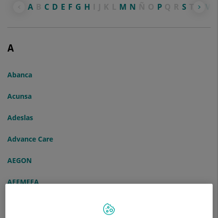
A
B
C
D
E
F
G
H
I
J
K
L
M
N
Ñ
O
P
Q
R
S
T
U
V
A
Abanca
Acunsa
Adeslas
Advance Care
AEGON
AFEMEFA
Agrupació Mútua