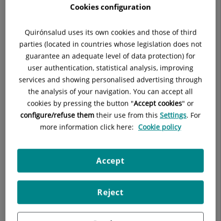
Cookies configuration
Agrupación AMCI
ALAN
Quirónsalud uses its own cookies and those of third
parties (located in countries whose legislation does not
Assistència Sanitària (solo Urgencias)
guarantee an adequate level of data protection) for
user authentication, statistical analysis, improving
AXA Salud
services and showing personalised advertising through
the analysis of your navigation. You can accept all
C
cookies by pressing the button "
Accept cookies
" or
configure/refuse them
their use from this
Settings
. For
CASER
more information click here:
Cookie policy
Catalana Occidente
Accept
CIGNA
Clinicum
Reject
D