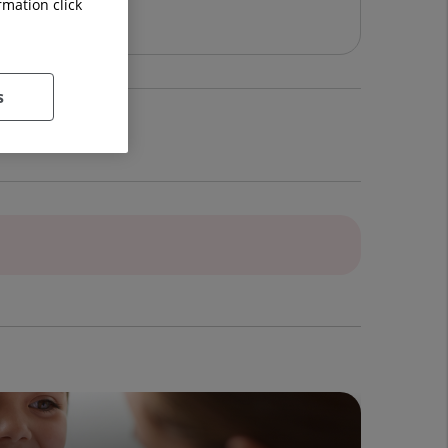
rmation click
s