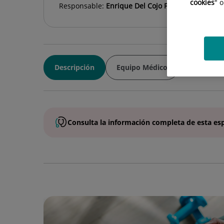
cookies
" 
Responsable:
Enrique Del Cojo Peces
Descripción
Equipo Médico
Consulta la
información completa
de esta
es