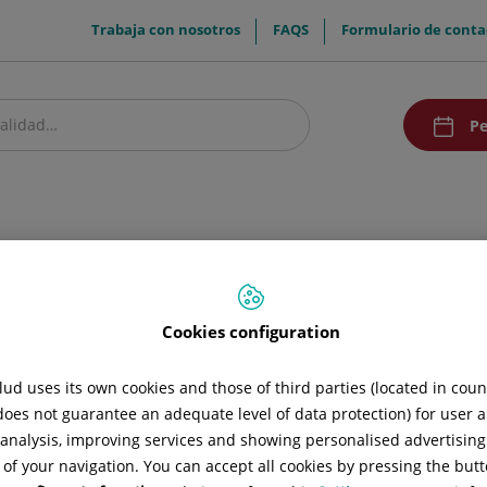
menuTop
Trabaja con nosotros
FAQS
Formulario de conta
menuAcce
Pe
estro centro
Pacientes y visitantes
Comunicación
Docencia
Promoc
Cookies configuration
ud uses its own cookies and those of third parties (located in cou
 does not guarantee an adequate level of data protection) for user a
l analysis, improving services and showing personalised advertisin
 of your navigation. You can accept all cookies by pressing the butt