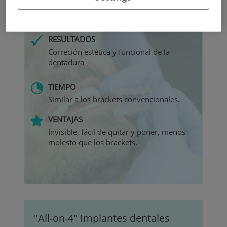
+
Ortodoncia invisible, cómoda y
transparente
RESULTADOS
Correción estética y funcional de la
dentadura
TIEMPO
Similar a los brackets convencionales.
VENTAJAS
Invisible, fácil de quitar y poner, menos
molesto que los brackets.
"All-on-4" Implantes dentales