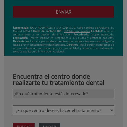
ENVIAR
Responsable:
IDCQ HOSPITALES Y SANIDAD S.L.U. Calle Ramírez de Arellano, 21,
Madrid (28043)
Datos de contacto DPO:
DPO@quironsalud.es
Finalidad:
Atender
correctamente a su petición de información
Procedencia:
propio interesado.
Legitimación:
Interés legítimo en responder a sus dudas y gestionar sus citas
.
Destinatarios
: los datos personales no serán comunicados a terceros salvo obligación
legal o previo consentimiento del interesado.
Derechos:
Podrá ejercer los derechos de
acceso, rectificación, supresión, oposición, portabilidad y limitación del tratamiento,
como se explica en la Información Adicional.
Encuentra el centro donde
realizarte tu tratamiento dental
BUSCAR
LIMPIAR