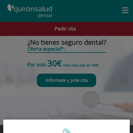
Togg
navi
Tratamientos
Pedir cita
Número
¿No tienes seguro dental?
Nuestros centros
de
Oferta especial*:
diapositivas:
5
Quirónsalud Dental Kids
30€
Por solo
Valor real: más de 100€
¿Por qué en Quirónsalud?
Diapositiva
D
Actualidad
Infórmate y pide cita
anterior
s
Diapositiva
1