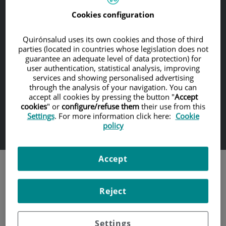
de
Cookies configuration
5
Atención personalizada
Quirónsalud uses its own cookies and those of third
parties (located in countries whose legislation does not
guarantee an adequate level of data protection) for
user authentication, statistical analysis, improving
services and showing personalised advertising
Facilidades de financiación
through the analysis of your navigation. You can
accept all cookies by pressing the button "
Accept
cookies
" or
configure/refuse them
their use from this
Settings
. For more information click here:
Cookie
policy
En centros de primer nivel
Accept
Tratamientos destacados
Reject
Invisalign®
Settings