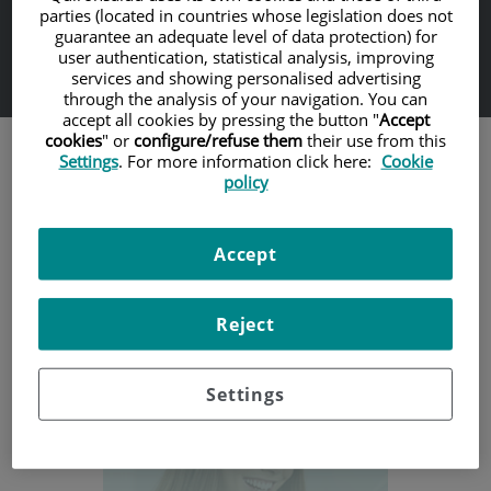
parties (located in countries whose legislation does not
guarantee an adequate level of data protection) for
user authentication, statistical analysis, improving
En centros de primer nivel
services and showing personalised advertising
through the analysis of your navigation. You can
accept all cookies by pressing the button "
Accept
cookies
" or
configure/refuse them
their use from this
Settings
. For more information click here:
Cookie
Todos los tratamientos
policy
Accept
Odontología General
+
Reject
Diagnóstico y prevención
Periodoncia
Settings
Endodoncia
ATM