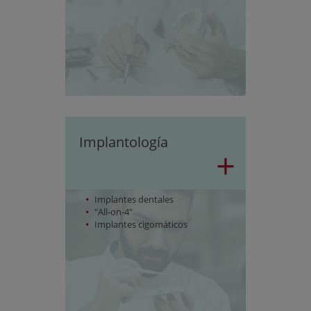
Implantología
+
Implantes dentales
"All-on-4"
Implantes cigomáticos