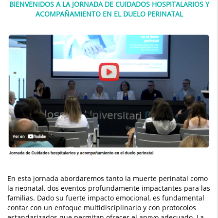
BIENVENIDOS A LA JORNADA DE CUIDADOS HOSPITALARIOS Y
en
ACOMPAÑAMIENTO EN EL DUELO PERINATAL
el
duelo
perinatal
En esta jornada abordaremos tanto la muerte perinatal como
la neonatal, dos eventos profundamente impactantes para las
familias. Dado su fuerte impacto emocional, es fundamental
contar con un enfoque multidisciplinario y con protocolos
estandarizados que permitan ofrecer el apoyo adecuado. La