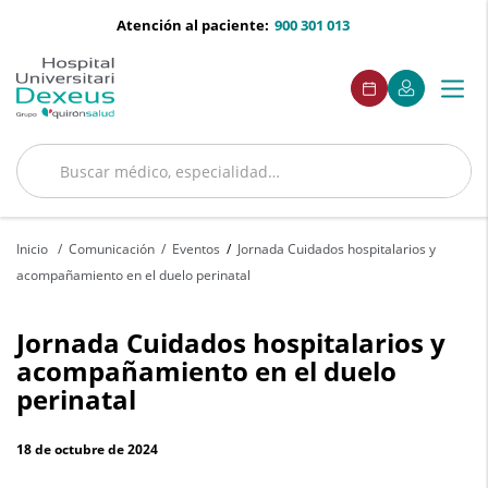
Saltar al contenido
menu-
Atención al paciente:
900 301 013
telefono
menú
Este
Este
Pedir
Mi
Togg
Menú
enlace
enlace
acceso
cita
Quirónsalud
se
se
navi
abrirá
abrirá
en
en
una
una
Buscar
ventana
ventana
Buscar
nueva.
nueva.
Inicio
Comunicación
Eventos
Jornada Cuidados hospitalarios y
acompañamiento en el duelo perinatal
Jornada
Jornada Cuidados hospitalarios y
Cuidados
acompañamiento en el duelo
perinatal
hospitalarios
y
18 de octubre de 2024
acompañamiento