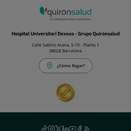
Hospital Universitari Dexeus - Grupo Quirónsalud
Calle Sabino Arana, 5-19 - Planta 1
08028 Barcelona
¿Cómo llegar?
Social
TikTok
Este
Instagram
Este
Twitter
Este
Linkedin
Este
Youtube
Este
Facebook
Este
Feed
Este