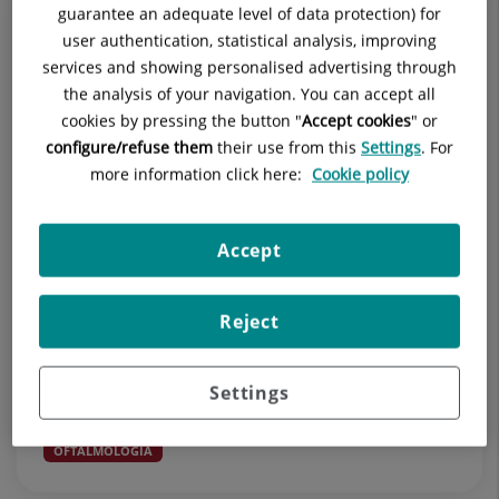
guarantee an adequate level of data protection) for
user authentication, statistical analysis, improving
services and showing personalised advertising through
the analysis of your navigation. You can accept all
cookies by pressing the button "
Accept cookies
" or
configure/refuse them
their use from this
Settings
. For
more information click here:
Cookie policy
3 de agosto de 2026
Cómo proteger los ojos durante un
Accept
eclipse solar
Reject
El próximo 12 de agosto tendrá lugar un eclipse solar.
El doctor Carles Barnés, jefe del Servicio de
Oftalmología del Hospital Universitari Dexeus, ofrece
Settings
las claves para obs...
OFTALMOLOGÍA