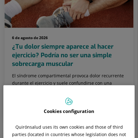
6 de agosto de 2026
¿Tu dolor siempre aparece al hacer
ejercicio? Podría no ser una simple
sobrecarga muscular
El síndrome compartimental provoca dolor recurrente
durante el ejercicio y suele confundirse con una
simple sobrecarga muscular. Conocer sus síntomas es
clave para lograr un ...
MEDICINA INTERNA
Cookies configuration
Quirónsalud uses its own cookies and those of third
parties (located in countries whose legislation does not