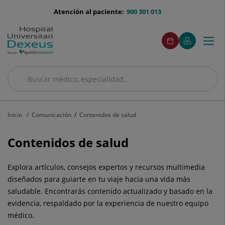
Saltar al contenido
menu-
Atención al paciente:
900 301 013
telefono
menú
Este
Este
Pedir
Mi
Togg
Menú
enlace
enlace
acceso
cita
Quirónsalud
se
se
navi
abrirá
abrirá
en
en
una
una
Buscar
ventana
ventana
Buscar
nueva.
nueva.
Inicio
Comunicación
Contenidos de salud
Contenidos de salud
Explora artículos, consejos expertos y recursos multimedia
diseñados para guiarte en tu viaje hacia una vida más
saludable. Encontrarás contenido actualizado y basado en la
evidencia, respaldado por la experiencia de nuestro equipo
médico.