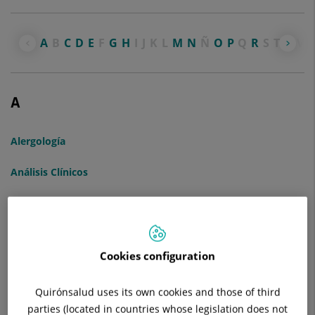
A
B
C
D
E
F
G
H
I
J
K
L
M
N
Ñ
O
P
Q
R
S
T
U
V
A
Alergología
Análisis Clínicos
Anatomía Patológica
Anestesiología y Reanimación
Cookies configuration
Angiología y Cirugía Vascular y Endovascular
Quirónsalud uses its own cookies and those of third
Aparato Digestivo y Endoscopia
parties (located in countries whose legislation does not