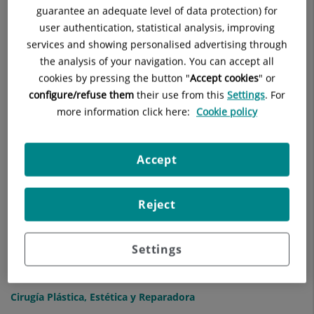
C
guarantee an adequate level of data protection) for
user authentication, statistical analysis, improving
services and showing personalised advertising through
Cardiología (Instituto del Corazón Dexeus)
the analysis of your navigation. You can accept all
cookies by pressing the button "
Accept cookies
" or
Cardiopatías Congénitas
configure/refuse them
their use from this
Settings
. For
more information click here:
Cookie policy
Chequeos Médicos
Cirugía Cardiaca
Accept
Cirugía General y del Aparato Digestivo
Reject
Cirugía Oral y Maxilofacial
Cirugía Ortopédica Pediátrica
Settings
Cirugía Ortopédica y Traumatología
Cirugía Plástica, Estética y Reparadora