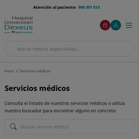
Saltar al contenido
menu-
Atención al paciente:
900 301 013
telefono
menú
Este
Este
Pedir
Mi
Togg
Menú
enlace
enlace
acceso
cita
Quirónsalud
se
se
navi
abrirá
abrirá
en
en
una
una
Buscar
ventana
ventana
Buscar
nueva.
nueva.
Inicio
Servicios médicos
Servicios médicos
Consulta el listado de nuestros servicios médicos o utiliza
nuestro buscador para encontrar alguno en concreto: