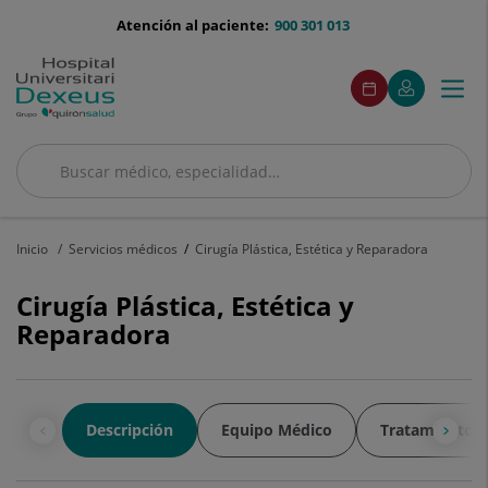
Saltar al contenido
menu-
Atención al paciente:
900 301 013
telefono
menú
Este
Este
Pedir
Mi
Togg
Menú
enlace
enlace
acceso
cita
Quirónsalud
se
se
navi
abrirá
abrirá
en
en
una
una
Buscar
ventana
ventana
Buscar
nueva.
nueva.
Inicio
Servicios médicos
Cirugía Plástica, Estética y Reparadora
Cirugía Plástica, Estética y
Reparadora
Descripción
Equipo Médico
Tratamientos