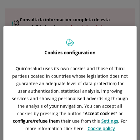
Consulta la
información completa
de esta
especialidad
en la
web de Quirónsalud.
Los
equipos de especialistas en Cirugía Plástica, Estética y
Cookies configuration
Reparadora de Dexeus
realizan los tratamientos más
avanzados en cirugía y medicina estética, dentro de un
Quirónsalud uses its own cookies and those of third
ámbito hospitalario, garantizando al máximo la seguridad.
parties (located in countries whose legislation does not
guarantee an adequate level of data protection) for
La Cirugía, Plástica y Reparadora es una rama de la cirugía
user authentication, statistical analysis, improving
que se ocupa de la corrección quirúrgica de todo proceso
services and showing personalised advertising through
congénito, adquirido, tumoral o simplemente involutivo que
the analysis of your navigation. You can accept all
requiera reparación o reposición de estructuras superficiales
cookies by pressing the button "
Accept cookies
" or
que afecten a la forma y función corporal, estando sus
configure/refuse them
their use from this
Settings
. For
técnicas basadas en el trasplante y movilización de tejidos.
more information click here:
Cookie policy
Para esto se emplean injertos, plastias e implantes de
material inerte.