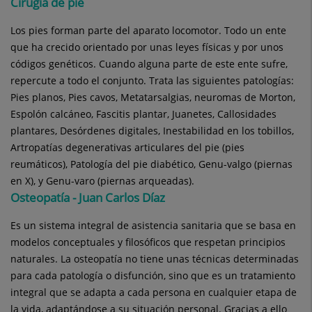
Cirugía de pie
Los pies forman parte del aparato locomotor. Todo un ente
que ha crecido orientado por unas leyes físicas y por unos
códigos genéticos. Cuando alguna parte de este ente sufre,
repercute a todo el conjunto. Trata las siguientes patologías:
Pies planos, Pies cavos, Metatarsalgias, neuromas de Morton,
Espolón calcáneo, Fascitis plantar, Juanetes, Callosidades
plantares, Desórdenes digitales, Inestabilidad en los tobillos,
Artropatías degenerativas articulares del pie (pies
reumáticos), Patología del pie diabético, Genu-valgo (piernas
en X), y Genu-varo (piernas arqueadas).
Osteopatía - Juan Carlos Díaz
Es un sistema integral de asistencia sanitaria que se basa en
modelos conceptuales y filosóficos que respetan principios
naturales. La osteopatía no tiene unas técnicas determinadas
para cada patología o disfunción, sino que es un tratamiento
integral que se adapta a cada persona en cualquier etapa de
la vida, adaptándose a su situación personal. Gracias a ello