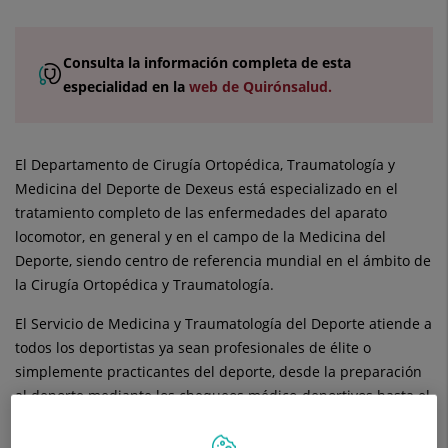
Consulta la
información completa
de esta
especialidad
en la
web de Quirónsalud.
El Departamento de Cirugía Ortopédica, Traumatología y
Medicina del Deporte de Dexeus está especializado en el
tratamiento completo de las enfermedades del aparato
locomotor, en general y en el campo de la Medicina del
Deporte, siendo centro de referencia mundial en el ámbito de
la Cirugía Ortopédica y Traumatología.
El Servicio de Medicina y Traumatología del Deporte atiende a
todos los deportistas ya sean profesionales de élite o
simplemente practicantes del deporte, desde la preparación
al deporte mediante los chequeos médico-deportivos hasta el
tratamiento hidrodietético de mantenimiento y el tratamiento
y rehabilitación en el caso de lesiones.