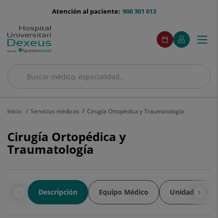
Saltar al contenido
menu-
Atención al paciente:
900 301 013
telefono
menú
Este
Este
Pedir
Mi
Togg
Menú
enlace
enlace
acceso
cita
Quirónsalud
se
se
navi
abrirá
abrirá
en
en
una
una
Buscar
ventana
ventana
Buscar
nueva.
nueva.
Inicio
Servicios médicos
Cirugía Ortopédica y Traumatología
Cirugía Ortopédica y
Traumatología
Descripción
Equipo Médico
Unidad de Ca