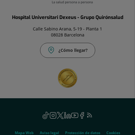
Hospital Universitari Dexeus - Grupo Quirónsalud
Calle Sabino Arana, 5-19 - Planta 1
08028 Barcelona
¿Cómo llegar?
Social
TikTok
Este
Instagram
Este
Twitter
Este
Linkedin
Este
Youtube
Este
Facebook
Este
Feed
Este
enlace
enlace
enlace
enlace
enlace
enlace
RSS
enlace
se
se
se
se
se
se
se
Genérico
abrirá
abrirá
abrirá
abrirá
abrirá
abrirá
abrirá
Mapa Web
Aviso legal
Protección de datos
Cookies