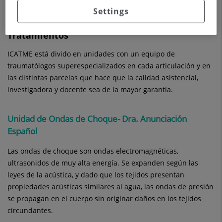
Settings
Tratamientos
ICATME está divido en unidades con un equipo de
traumatólogos superespecializados en cada articulación y en
las distintas parcelas que hace que la calidad asistencial,
investigadora y docente sea de la mayor garantía.
Unidad de Ondas de Choque- Dra. Anunciación
Español
Las ondas de choque son ondas electromagnéticas,
ultrasonidos de muy alta energía. Se expanden según las
leyes de la acústica, y dado que los tejidos presentan
propiedades acústicas similares al agua, las ondas de presión
se propagan en el cuerpo sin originar daños en los tejidos
circundantes.