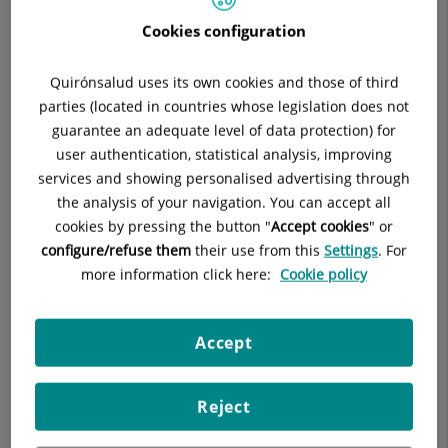
Cookies configuration
La calidad asistencial y científica le permite formar parte del
programa nacional para la formación de médicos
Quirónsalud uses its own cookies and those of third
especialistas en Cirugía Ortopédica y Traumatología
parties (located in countries whose legislation does not
(Programa MIR). Además, está adscrito a la Universidad
guarantee an adequate level of data protection) for
Autónoma de Barcelona, desarrollando programas de
user authentication, statistical analysis, improving
formación continuada, cursos de Doctorado y trabajos de
services and showing personalised advertising through
investigación.
the analysis of your navigation. You can accept all
cookies by pressing the button "
Accept cookies
" or
ICATME
configure/refuse them
their use from this
Settings
. For
El Institut Catalá de Traumatologia i Medicina de l´Esport,
more information click here:
Cookie policy
ICATME, fue creado en Barcelona en 1982 por el Prof. Dr. José
María Vilarrubias Guillamet, Especialista en Cirugía
Ortopédica y Traumatología, con el objetivo principal de
Accept
agrupar de una manera global todos los aspectos
relacionados con el diagnóstico, tratamiento y rehabilitación
Reject
de todas las lesiones en el aparato locomotor.