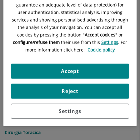
C
guarantee an adequate level of data protection) for
user authentication, statistical analysis, improving
services and showing personalised advertising through
Cardiologia (Institut del Corazón Dexeus)
the analysis of your navigation. You can accept all
cookies by pressing the button "
Accept cookies
" or
Cardiopaties Congènites
configure/refuse them
their use from this
Settings
. For
more information click here:
Cookie policy
Cirurgia Cardíaca
Cirurgia General i de l'Aparell Digestiu
Accept
Cirurgia Oral i Maxil·lofacial
Reject
Cirurgia Ortopèdica i Traumatologia
Cirurgia Ortopèdica Pediàtrica
Settings
Cirurgia Plàstica, Estètica i Reparadora
Cirurgia Toràcica