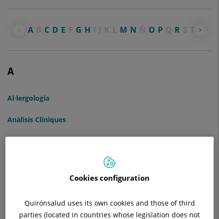
A
B
C
D
E
F
G
H
I
J
K
L
M
N
Ñ
O
P
Q
R
S
T
U
V
A
Al·lergologia
Anàlisis Clíniques
Anatomia Patològica
Anestesiologia i Reanimació
Cookies configuration
Angiologia i Cirurgia Vascular i Endovascular
Quirónsalud uses its own cookies and those of third
Aparell Digestiu i Endoscopia
parties (located in countries whose legislation does not