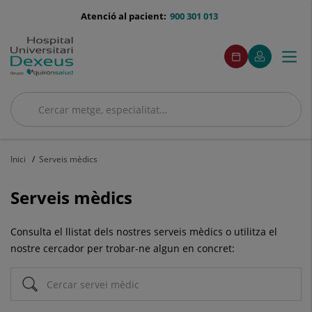
Saltar al contingut
menu-
Atenció al pacient:
900 301 013
telefono
menú
Aquest
Aquest
Demaneu
El
Togg
Menú
enllaç
enllaç
acceso
cita
meu
s'obrirà
s'obrirà
navi
Quirónsalud
en
en
una
una
finestra
finestra
Cercar
nova.
nova.
Cercar
Inici
Serveis mèdics
Serveis mèdics
Consulta el llistat dels nostres serveis mèdics o utilitza el
nostre cercador per trobar-ne algun en concret: