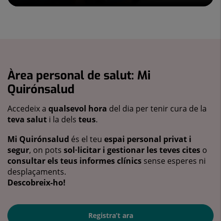
Àrea personal de salut: Mi
Quirónsalud
Accedeix a
qualsevol hora
del dia per tenir cura de la
teva salut
i la dels
teus
.
Mi Quirónsalud
és el teu
espai personal privat i
segur
, on pots
sol·licitar i gestionar les teves cites
o
consultar els teus informes clínics
sense esperes ni
desplaçaments.
Descobreix-ho!
Registra’t ara