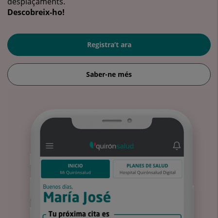
desplaçaments.
Descobreix-ho!
Registra’t ara
Saber-ne més