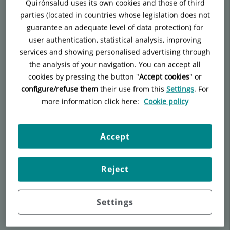
Quirónsalud uses its own cookies and those of third
parties (located in countries whose legislation does not
guarantee an adequate level of data protection) for
user authentication, statistical analysis, improving
#LetraDeMédico: Nacer tres veces
services and showing personalised advertising through
the analysis of your navigation. You can accept all
Héctor Boix
Laia Vega Puyal
Elena Berrocal
cookies by pressing the button "
Accept cookies
" or
Paula Serrano Acebes
Joaquín Fernández Doblas
configure/refuse them
their use from this
Settings
. For
Pediatría y sus Áreas Específicas
more information click here:
Cookie policy
Accept
Reject
Piloto de MotoGP, llegar al final de temporada
Settings
Ángel Charte Gonzalez
Medicina Interna