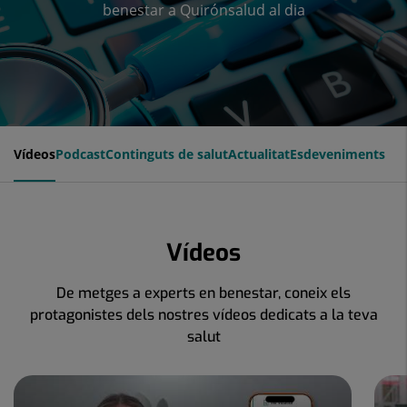
benestar a Quirónsalud al dia
Vídeos
Podcast
Continguts de salut
Actualitat
Esdeveniments
Vídeos
De metges a experts en benestar, coneix els
protagonistes dels nostres vídeos dedicats a la teva
salut
Nombre
de