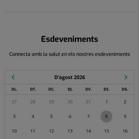
Esdeveniments
Connecta amb la salut en els nostres esdeveniments
D’agost 2026
Calendari
DL.
DT.
DC.
DJ.
DV.
DS.
DG.
de
Esdeveniments
27
28
29
30
31
1
2
corresponent
a
3
4
5
6
7
8
9
agost
2026
10
11
12
13
14
15
16