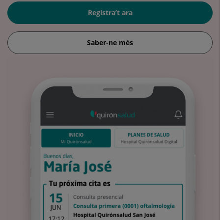
Registra’t ara
Saber-ne més