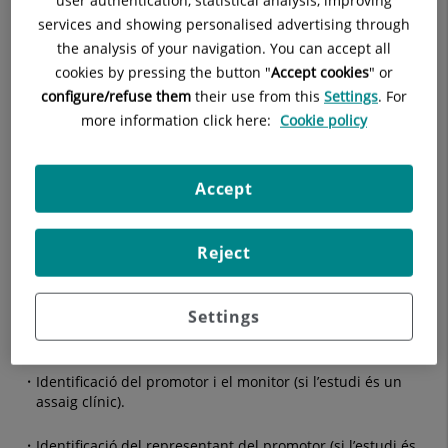
1. Portada (una sola pàgina)
services and showing personalised advertising through
1a. Títol del treball (cal incloure número d’identificació si és
the analysis of your navigation. You can accept all
un assaig).
cookies by pressing the button "
Accept cookies
" or
2a. Nom i cognom de l’investigador principal i dels
configure/refuse them
their use from this
Settings
. For
subinvestigadors.
more information click here:
Cookie policy
3a. Filiació de tots els anteriors (serveis o departaments als
quals pertanyen)
Accept
2. Introducció i justificació de l’estudi (ha de ser l’apartat més
extens, a banda del mètode i els pacients).
Reject
En una primera pàgina s’ha d’identificar (amb nom, cognom,
títols universitaris, càrrec i servei/departament) tots els
agents que participen en l’estudi:
Settings
Identificació de l’assaig (si l’estudi és un assaig clínic).
Identificació del promotor i el monitor (si l’estudi és un
assaig clínic).
Identificació del representant del promotor (si l’estudi és