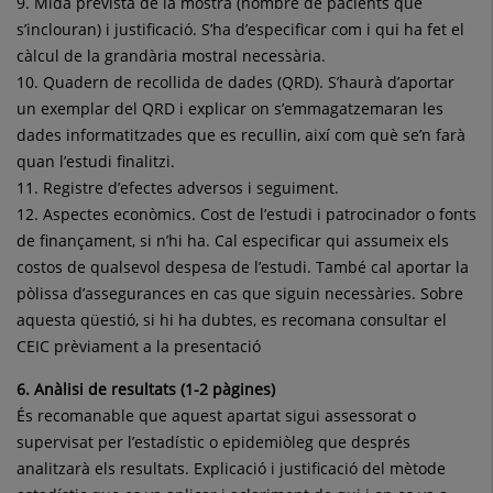
9. Mida prevista de la mostra (nombre de pacients que
s’inclouran) i justificació. S’ha d’especificar com i qui ha fet el
càlcul de la grandària mostral necessària.
10. Quadern de recollida de dades (QRD). S’haurà d’aportar
un exemplar del QRD i explicar on s’emmagatzemaran les
dades informatitzades que es recullin, així com què se’n farà
quan l’estudi finalitzi.
11. Registre d’efectes adversos i seguiment.
12. Aspectes econòmics. Cost de l’estudi i patrocinador o fonts
de finançament, si n’hi ha. Cal especificar qui assumeix els
costos de qualsevol despesa de l’estudi. També cal aportar la
pòlissa d’assegurances en cas que siguin necessàries. Sobre
aquesta qüestió, si hi ha dubtes, es recomana consultar el
CEIC prèviament a la presentació
6. Anàlisi de resultats (1-2 pàgines)
És recomanable que aquest apartat sigui assessorat o
supervisat per l’estadístic o epidemiòleg que després
analitzarà els resultats. Explicació i justificació del mètode