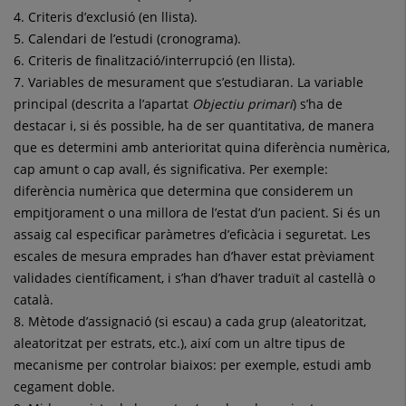
4. Criteris d’exclusió (en llista).
5. Calendari de l’estudi (cronograma).
6. Criteris de finalització/interrupció (en llista).
7. Variables de mesurament que s’estudiaran. La variable
principal (descrita a l’apartat
Objectiu primari
) s’ha de
destacar i, si és possible, ha de ser quantitativa, de manera
que es determini amb anterioritat quina diferència numèrica,
cap amunt o cap avall, és significativa. Per exemple:
diferència numèrica que determina que considerem un
empitjorament o una millora de l’estat d’un pacient. Si és un
assaig cal especificar paràmetres d’eficàcia i seguretat. Les
escales de mesura emprades han d’haver estat prèviament
validades científicament, i s’han d’haver traduït al castellà o
català.
8. Mètode d’assignació (si escau) a cada grup (aleatoritzat,
aleatoritzat per estrats, etc.), així com un altre tipus de
mecanisme per controlar biaixos: per exemple, estudi amb
cegament doble.