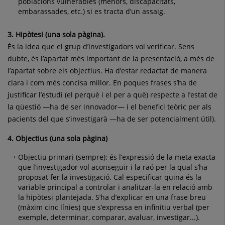
poblacions vulnerables (menors, discapacitats,
embarassades, etc.) si es tracta d’un assaig.
3. Hipòtesi (una sola pàgina).
És la idea que el grup d’investigadors vol verificar. Sens
dubte, és l’apartat més important de la presentació, a més de
l’apartat sobre els objectius. Ha d’estar redactat de manera
clara i com més concisa millor. En poques frases s’ha de
justificar l’estudi (el perquè i el per a què) respecte a l’estat de
la qüestió —ha de ser innovador— i el benefici teòric per als
pacients del que s’investigarà —ha de ser potencialment útil).
4. Objectius (una sola pàgina)
Objectiu primari (sempre): és l’expressió de la meta exacta
que l’investigador vol aconseguir i la raó per la qual s’ha
proposat fer la investigació. Cal especificar quina és la
variable principal a controlar i analitzar-la en relació amb
la hipòtesi plantejada. S’ha d’explicar en una frase breu
(màxim cinc línies) que s’expressa en infinitiu verbal (per
exemple, determinar, comparar, avaluar, investigar...).