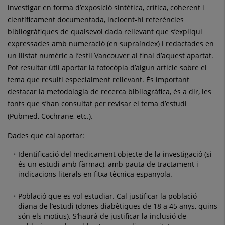
investigar en forma d’exposició sintètica, crítica, coherent i
científicament documentada, incloent-hi referències
bibliogràfiques de qualsevol dada rellevant que s’expliqui
expressades amb numeració (en supraíndex) i redactades en
un llistat numèric a l’estil Vancouver al final d’aquest apartat.
Pot resultar útil aportar la fotocòpia d’algun article sobre el
tema que resulti especialment rellevant. És important
destacar la metodologia de recerca bibliogràfica, és a dir, les
fonts que s’han consultat per revisar el tema d’estudi
(Pubmed, Cochrane, etc.).
Dades que cal aportar:
Identificació del medicament objecte de la investigació (si
és un estudi amb fàrmac), amb pauta de tractament i
indicacions literals en fitxa tècnica espanyola.
Població que es vol estudiar. Cal justificar la població
diana de l’estudi (dones diabètiques de 18 a 45 anys, quins
són els motius). S’haurà de justificar la inclusió de