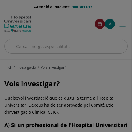
Saltar al contingut
menu-
Atenció al pacient:
900 301 013
telefono
menú
Aquest
Aquest
Demaneu
El
Togg
Menú
enllaç
enllaç
acceso
cita
meu
s'obrirà
s'obrirà
navi
Quirónsalud
en
en
una
una
finestra
finestra
Cercar
nova.
nova.
Cercar
Inici
Investigació
Vols investigar?
Vols investigar?
Qualsevol investigació que es dugui a terme a l’Hospital
Universitari Dexeus ha de ser aprovada pel Comitè Ètic
d’Investigació Clínica (CEIC).
A) Si un professional de l'Hospital Universitari