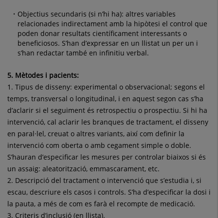
Objectius secundaris (si n’hi ha): altres variables
relacionades indirectament amb la hipòtesi el control que
poden donar resultats científicament interessants o
beneficiosos. S’han d’expressar en un llistat un per un i
s’han redactar també en infinitiu verbal.
5. Mètodes i pacients:
1. Tipus de disseny: experimental o observacional; segons el
temps, transversal o longitudinal, i en aquest segon cas s’ha
d’aclarir si el seguiment és retrospectiu o prospectiu. Si hi ha
intervenció, cal aclarir les branques de tractament, el disseny
en paral·lel, creuat o altres variants, així com definir la
intervenció com oberta o amb cegament simple o doble.
S’hauran d’especificar les mesures per controlar biaixos si és
un assaig: aleatorització, emmascarament, etc.
2. Descripció del tractament o intervenció que s’estudia i, si
escau, descriure els casos i controls. S’ha d’especificar la dosi i
la pauta, a més de com es farà el recompte de medicació.
3. Criteris d’inclusió (en llista).