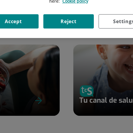
here:
Cookie policy
Accept
Reject
Setting
Tu canal de sal