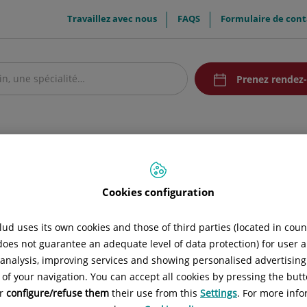
menuTop
Travaillez avec nous
FAQS
Formulaire de cont
menuAcceso
Prenez rendez
et mutuelles
Notre centre
Patients et visiteurs
Communication
Ense
Cookies configuration
cycle
ud uses its own cookies and those of third parties (located in cou
 does not guarantee an adequate level of data protection) for user a
vité d'assistance et de non-assistance la formation des élèves du 
l analysis, improving services and showing personalised advertisin
nnels.
 of your navigation. You can accept all cookies by pressing the butt
or
configure/refuse them
their use from this
Settings
. For more info