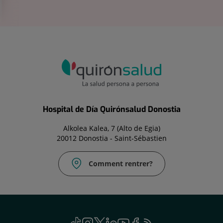
Hospital de Día Quirónsalud Donostia
Alkolea Kalea, 7 (Alto de Egia)
20012 Donostia - Saint-Sébastien
Comment rentrer?
TikTok
Ce
Instagram
Ce
Twitter
Ce
Linkedin
Ce
Youtube
Ce
Facebook
Ce
Feed
Ce