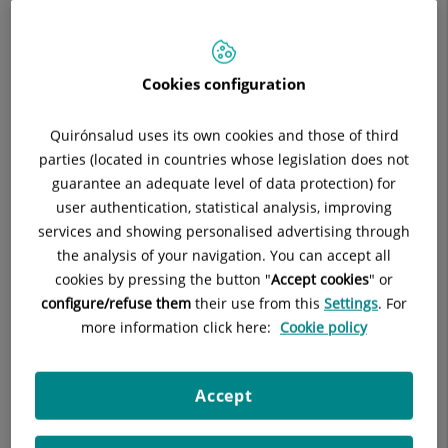
vous accompagner à chaque étape de votre prise en charge
médicale.
Cookies configuration
Quirónsalud uses its own cookies and those of third
parties (located in countries whose legislation does not
guarantee an adequate level of data protection) for
Seguridad del Paciente
user authentication, statistical analysis, improving
services and showing personalised advertising through
the analysis of your navigation. You can accept all
cookies by pressing the button "
Accept cookies
" or
configure/refuse them
their use from this
Settings
. For
more information click here:
Cookie policy
Parents et amis
Accept