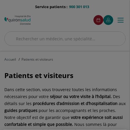
Passer au contenu
menu-
Service patients :
900 301 013
telefono
menuAcceso
Ce
Ce
Prenez
Portail
Togg
Menu
lien
lien
rendez-
du
se
se
navi
vous
patient
ouvre
ouvre
dans
dans
Recherche
une
une
Recherche
fenetre
fenetre
automatique.
automati
Accueil
Patients et visiteurs
Patients et visiteurs
Dans cette section, vous trouverez toutes les informations
nécessaires pour votre
séjour ou votre visite à l’hôpital.
Des
détails sur les
procédures d’admission et d’hospitalisation
aux
guides pratiques
pour les accompagnants et les proches.
Notre objectif est de garantir que
votre expérience soit aussi
confortable et simple que possible.
Nous sommes là pour