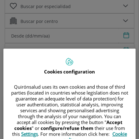
Sele
Sele
Buscar
Limpiar búsqueda
Cookies configuration
17.726 resultados
Quirónsalud uses its own cookies and those of third
parties (located in countries whose legislation does not
guarantee an adequate level of data protection) for
user authentication, statistical analysis, improving
services and showing personalised advertising
through the analysis of your navigation. You can
accept all cookies by pressing the button "
Accept
cookies
" or
configure/refuse them
their use from
this
Settings
. For more information click here:
Cookie