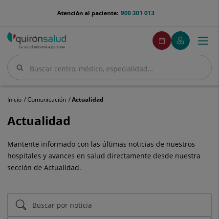
Saltar al contenido
menu-
Atención al paciente:
900 301 013
telefono
menuPedirCita
Pedir
Mi
Togg
Menú
cita
Quirónsalud
navi
Buscar
Buscar
Inicio
Comunicación
Actualidad
Actualidad
Actualidad
Mantente informado con las últimas noticias de nuestros
hospitales y avances en salud directamente desde nuestra
sección de Actualidad.