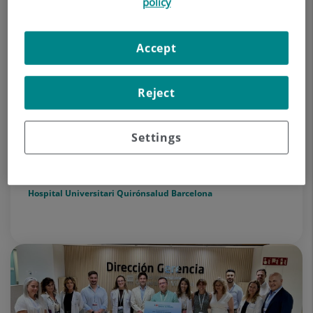
policy
Accept
16 de julio de 2026
El Hospital Universitari Quirónsalud
Reject
Barcelona, en el TOP 25 hospitales de
Forbes en 2026
Settings
El centro privado barcelonés se sitúa entre los
mejores de España
Hospital Universitari Quirónsalud Barcelona