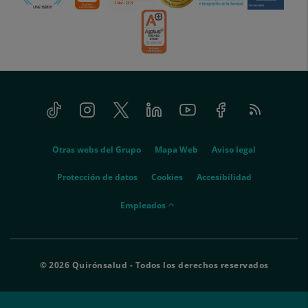
Tiktok
Instagram
Twitter
Linkedin
Youtube
Facebook
Feed
menu-
RSS
social
menu-
Otras webs del Grupo
Mapa Web
Aviso legal
legal
Protección de datos
Cookies
Accesibilidad
menu-
Empleados
empleados
© 2026 Quirónsalud - Todos los derechos reservados