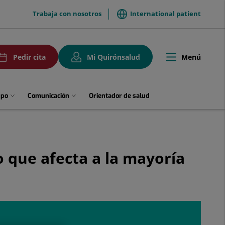
menuTop
Trabaja con nosotros
International patient
uPedirCita
Menú
Pedir cita
Mi Quirónsalud
Toggle
navigation
upo
Comunicación
Orientador de salud
o que afecta a la mayoría