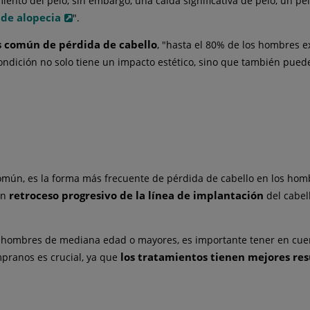
imiento del pelo, sin embargo, una caída significativa de pelo, un 
de alopecia
".
s común de pérdida de cabello
, "hasta el 80% de los hombres 
condición no solo tiene un impacto estético, sino que también pue
omún, es la forma más frecuente de pérdida de cabello en los homb
retroceso progresivo de la línea de implantación
un
del cabell
 hombres de mediana edad o mayores, es importante tener en cue
los tratamientos tienen mejores resu
mpranos es crucial, ya que