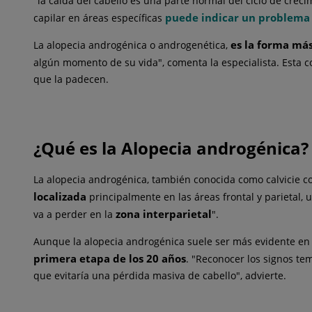
"la caída del cabello es una parte normal del ciclo de crec
puede indicar un problema 
capilar en áreas específicas
es la forma má
La alopecia androgénica o androgenética,
algún momento de su vida", comenta la especialista. Esta 
que la padecen.
¿Qué es la Alopecia androgénica?
La alopecia androgénica, también conocida como calvicie c
localizada
principalmente en las áreas frontal y parietal, 
zona interparietal
va a perder en la
".
Aunque la alopecia androgénica suele ser más evidente en
primera etapa de los 20 años
. "Reconocer los signos te
que evitaría una pérdida masiva de cabello", advierte.