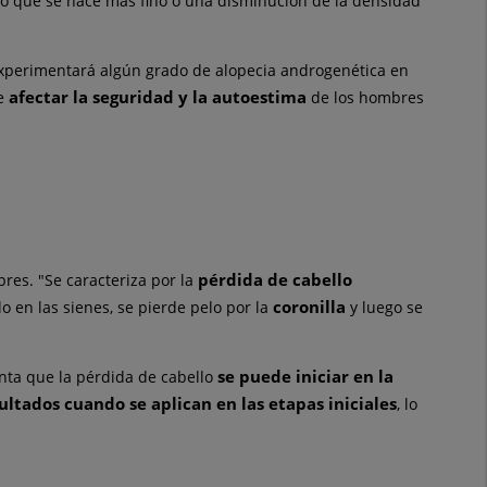
pelo que se hace más fino o una disminución de la densidad
experimentará algún grado de alopecia androgenética en
afectar la seguridad y la autoestima
de
de los hombres
pérdida de cabello
res. "Se caracteriza por la
coronilla
o en las sienes, se pierde pelo por la
y luego se
se puede iniciar en la
nta que la pérdida de cabello
ltados cuando se aplican en las etapas iniciales
, lo