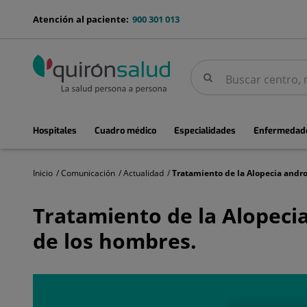
Saltar al contenido
menu-
Atención al paciente:
900 301 013
telefono
Buscar
Buscar
menuPrincipal
Hospitales
Cuadro médico
Especialidades
Enfermedade
Inicio
Comunicación
Actualidad
Tratamiento
de
Tratamiento de la Alopecia
la
Alopecia
de los hombres.
androgénica:
La
caída
de
pelo