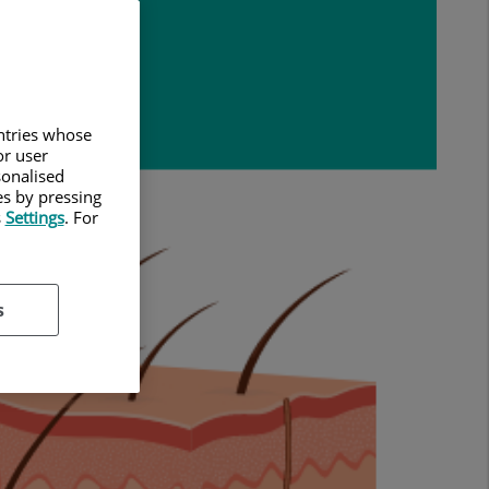
untries whose
or user
sonalised
es by pressing
s
Settings
. For
s