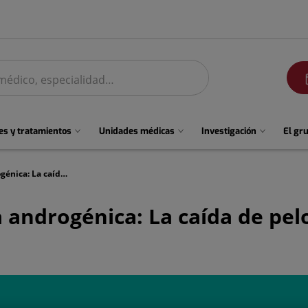
men
s y tratamientos
Unidades médicas
Investigación
El gr
Tratamiento de la Alopecia androgénica: La caída de pelo que afecta a la mayoría de los hombres.
 androgénica: La caída de pel