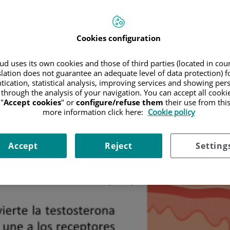
Cookies configuration
d uses its own cookies and those of third parties (located in co
slation does not guarantee an adequate level of data protection) f
tication, statistical analysis, improving services and showing per
 through the analysis of your navigation. You can accept all cooki
"
Accept cookies
" or
configure/refuse them
their use from thi
more information click here:
Cookie policy
Accept
Reject
Setting