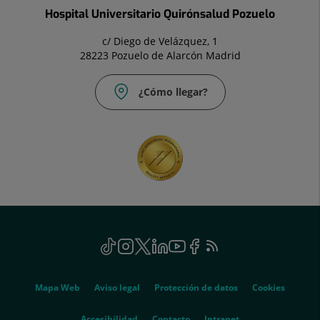
Hospital Universitario Quirónsalud Pozuelo
c/ Diego de Velázquez, 1
28223 Pozuelo de Alarcón Madrid
¿Cómo llegar?
Correo
electrónico:
info.madrid@quironsalud.es
Social
TikTok
Enlace
Instagram
Enlace
Twitter
Enlace
Linkedin
Enlace
Youtube
Enlace
Facebook
Enlace
Feed
a
a
a
a
a
a
RSS
una
una
una
una
una
una
Genérico
aplicación
aplicación
aplicación
aplicación
aplicación
aplicación
Mapa Web
Aviso legal
Protección de datos
Cookies
externa.
externa.
externa.
externa.
externa.
externa.
Este
Accesibilidad
Contacto
Intranet