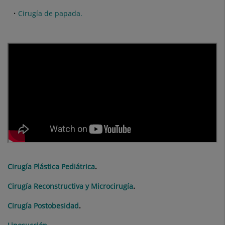
Cirugía de papada.
Cirugía Plástica Pediátrica
.
Cirugía Reconstructiva y Microcirugía
.
Cirugía Postobesidad
.