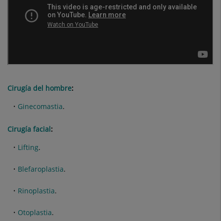
Cirugía del hombre
:
Ginecomastia
.
Cirugía facial
:
Lifting
.
Blefaroplastia
.
Rinoplastia
.
Otoplastia
.