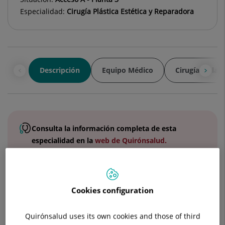
Especialidad:
Cirugía Plástica Estética y Reparadora
Descripción
Equipo Médico
Cirugía de la 
Consulta la
información completa
de esta
especialidad
en la
web de Quirónsalud.
El servicio de Cirugía Plástica de Hospital Universitario
Cookies configuration
Quirónsalud de Madrid oferta un tratamiento integral a los
problemas estéticos y reparadores de nuestros pacientes:
Quirónsalud uses its own cookies and those of third
Cirugía de la mujer
: