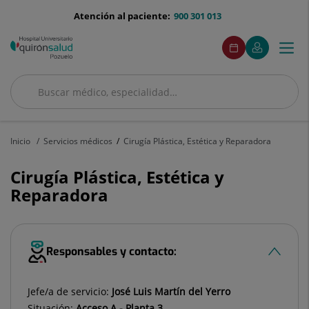
Saltar al contenido
menu-
Atención al paciente:
900 301 013
telefono
menuAcceso
Este
Este
Pedir
Mi
Togg
Menú
enlace
enlace
cita
Quirónsalud
se
se
navi
abrirá
abrirá
en
en
Buscar
una
una
Buscar
ventana
ventana
nueva.
nueva.
Inicio
Servicios médicos
Cirugía Plástica, Estética y Reparadora
Cirugía Plástica, Estética y
Reparadora
Responsables y contacto:
Jefe/a de servicio:
José Luis Martín del Yerro
Situación:
Acceso A - Planta 3