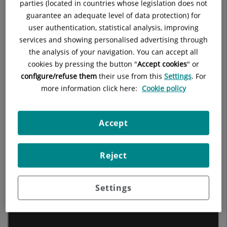
parties (located in countries whose legislation does not
guarantee an adequate level of data protection) for
Aumento y reducción de mama.
user authentication, statistical analysis, improving
Mastopexia.
services and showing personalised advertising through
the analysis of your navigation. You can accept all
Mama tuberosa.
cookies by pressing the button "
Accept cookies
" or
configure/refuse them
their use from this
Settings
. For
Abdominoplastia
.
more information click here:
Cookie policy
Lifting crural y braquial.
Accept
Cirugía genital.
Unidad de cáncer de mama.
Reject
Settings