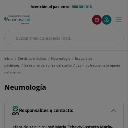
Saltar al contenido
menu-
Atención al paciente:
900 301 013
telefono
menuAcceso
Este
Este
Pedir
Mi
Togg
Menú
enlace
enlace
cita
Quirónsalud
se
se
navi
abrirá
abrirá
en
en
Buscar
una
una
Buscar
ventana
ventana
nueva.
nueva.
Inicio
Servicios médicos
Neumología
Escuela de
pacientes
Síndrome de apnea del sueño
¿Es muy frecuente la apnea
del sueño?
Neumología
Responsables y contacto:
Jefe/a de servicio:
José María Echave-Sustaeta María-