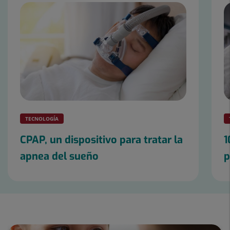
de
diapositivas:
25
TECNOLOGÍA
CPAP, un dispositivo para tratar la
1
apnea del sueño
p
Diapositiva
1
de
25