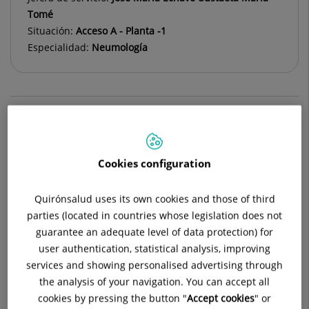
Tomé
Situación:
Acceso A - Planta -1
Especialidad:
Neumología
Descripción
Equipo Médico
Cribado de cá
Cookies configuration
¿Es muy frecuente la apnea del
Quirónsalud uses its own cookies and those of third
parties (located in countries whose legislation does not
sueño?
guarantee an adequate level of data protection) for
user authentication, statistical analysis, improving
¿Es muy frecuente la apnea del sueño?
services and showing personalised advertising through
the analysis of your navigation. You can accept all
El síndrome de apnea-hipopnea del sueño es una
cookies by pressing the button "
Accept cookies
" or
enfermedad de las consideradas frecuentes.