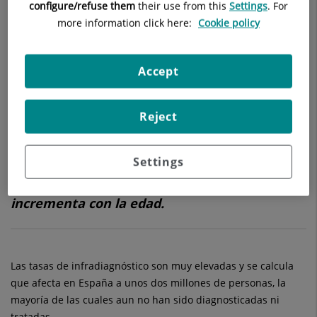
configure/refuse them
their use from this
Settings
. For
Estudios epidemiológicos antiguos llevados a cabo en Europa
more information click here:
Cookie policy
y Estados Unidos evidenciaban una prevalencia (frecuencia
en la población general) del 7% de hombres y el 3% de las
Accept
mujeres en la población general adulta de edades medias.
Los estudios más recientes muestran frecuencias superiores,
que llegarían al menos al 13% de hombres y 6% de mujeres.
Reject
Settings
El síndrome de apnea-hipopnea del sueño se
incrementa con la edad.
Las tasas de infradiagnóstico son muy elevadas y se calcula
que afecta en España a unos dos millones de personas, la
mayoría de las cuales aun no han sido diagnosticadas ni
tratadas.