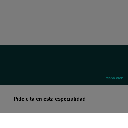
Correo
electrónico:
info.madrid@quironsalud.es
Social
Genérico
Mapa Web
Pide cita en esta especialidad