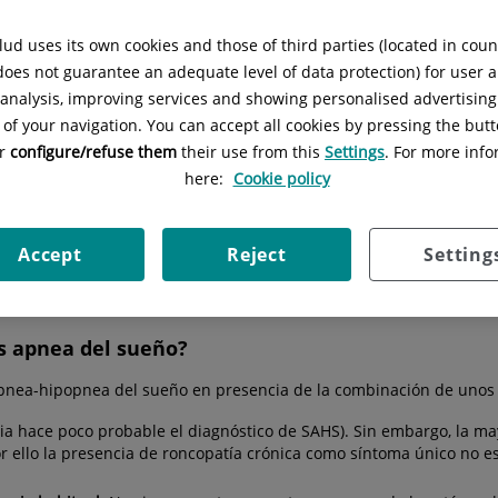
aría-Tomé
Situación:
Acceso A - Planta -1
ud uses its own cookies and those of third parties (located in cou
 does not guarantee an adequate level of data protection) for user a
l analysis, improving services and showing personalised advertisin
 of your navigation. You can accept all cookies by pressing the butt
or
configure/refuse them
their use from this
Settings
. For more info
e cáncer pulmonar
Válvulas endobronquiales
Escuela
here:
Cookie policy
Accept
Reject
Setting
ar que sufrimos apnea del s
 apnea del sueño?
pnea-hipopnea del sueño en presencia de la combinación de unos 
ia hace poco probable el diagnóstico de SAHS). Sin embargo, la m
or ello la presencia de roncopatía crónica como síntoma único no es