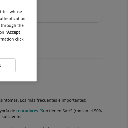
ntries whose
uthentication,
g through the
on "
Accept
rmation click
 de pacientes
s
ueño?
síntomas. Los más frecuentes e importantes:
ayoría de
roncadores
no tienen SAHS (roncan el 50%
 suficiente.