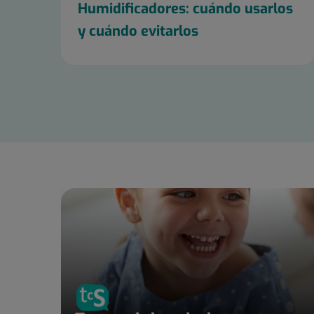
Humidificadores: cuándo usarlos
y cuándo evitarlos
Diapositiva
1
de
25