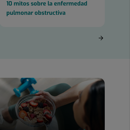
10 mitos sobre la enfermedad
Ca
pulmonar obstructiva
pr