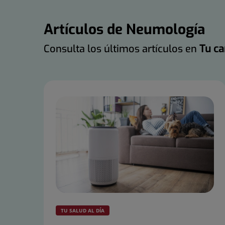
Artículos de Neumología
Consulta los últimos artículos en
Tu ca
Número
de
diapositivas:
25
TU SALUD AL DÍA