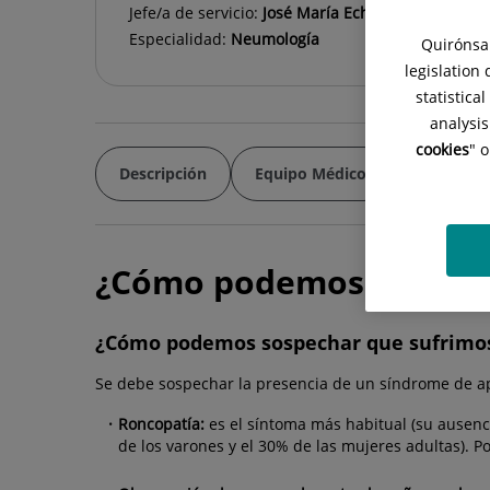
Jefe/a de servicio:
José María Echave-Sustaeta M
Especialidad:
Neumología
Quirónsal
legislation
statistica
analysis
cookies
" 
Descripción
Equipo Médico
Cribado d
¿Cómo podemos sospech
¿Cómo podemos sospechar que sufrimos
Se debe sospechar la presencia de un síndrome de a
Roncopatía:
es el síntoma más habitual (su ausenc
de los varones y el 30% de las mujeres adultas). P