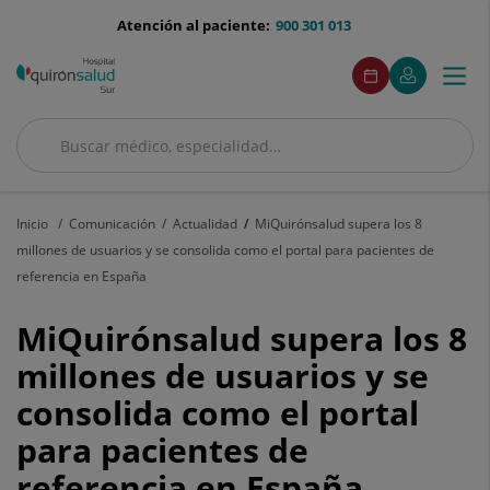
Saltar al contenido
menu-
Atención al paciente:
900 301 013
telefono
menuAcceso
Este
Este
Pedir
Mi
Togg
Menú
enlace
enlace
cita
Quirónsalud
se
se
navi
abrirá
abrirá
en
en
Buscar
una
una
Buscar
ventana
ventana
nueva.
nueva.
Inicio
Comunicación
Actualidad
MiQuirónsalud supera los 8
millones de usuarios y se consolida como el portal para pacientes de
referencia en España
MiQuirónsalud
MiQuirónsalud supera los 8
supera
millones de usuarios y se
consolida como el portal
los
para pacientes de
8
referencia en España