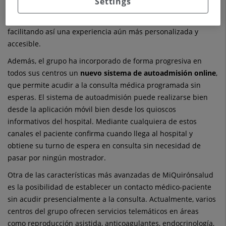
Settings
consultar el estado de las autorizaciones o la consulta
telefónica inmediata para citación en abierto, entre otras,
facilitando así una experiencia aún más personalizada y
accesible.
Además, el grupo ha incorporado de forma progresiva en
todos sus centros un
nuevo sistema de autoadmisión online
,
que permite acudir a la consulta médica programada sin
esperas. El sistema de autoadmisión puede realizarse bien
desde la aplicación móvil bien desde los quioscos
informativos del hospital. Mediante cualquiera de estos
canales el paciente confirma cuando llega al hospital y
obtiene su turno de espera en consulta sin necesidad de
pasar por ningún mostrador.
Otra de las características más avanzadas de MiQuirónsalud
es la posibilidad de establecer un contacto médico-paciente
sin acudir presencialmente a la consulta. Actualmente, varios
centros del grupo ofrecen servicios telemáticos en áreas
como reproducción asistida, anticoagulantes, endocrinología,