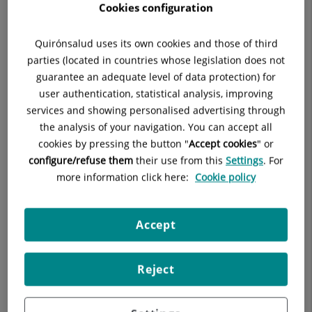
asistenciales desde el ordenador, móvil o tableta.
referencia
Cookies configuration
Este hito refleja la creciente confianza y la preferencia de los
en
pacientes por gestionar su salud de forma ágil, cómoda y
Quirónsalud uses its own cookies and those of third
España
segura a través de plataformas digitales.
parties (located in countries whose legislation does not
guarantee an adequate level of data protection) for
MiQuirónsalud, que puede descargarse gratuitamente desde
user authentication, statistical analysis, improving
Google Play y App Store, permite a los usuarios acceder a su
services and showing personalised advertising through
historia clínica y conocer los resultados de pruebas
the analysis of your navigation. You can accept all
diagnósticas, solicitar o modificar citas, recibir alertas y
cookies by pressing the button "
Accept cookies
" or
recordatorios, y mantener contacto directo con sus
configure/refuse them
their use from this
Settings
. For
especialistas, evitando desplazamientos innecesarios. Estas
more information click here:
Cookie policy
funcionalidades otorgan un mayor protagonismo al paciente y
adaptan los servicios sanitarios a sus necesidades
individuales en cada momento, sobre todo teniendo en
Accept
cuenta que
más del 80% de los pacientes que acuden a la
red asistencial del Grupo son usuarios activos
del portal, que
registra una media de medio millón de accesos diarios.
Reject
Entre las últimas novedades incorporadas, destacan
mejoras
de accesibilidad, usabilidad y seguridad
, la posibilidad de