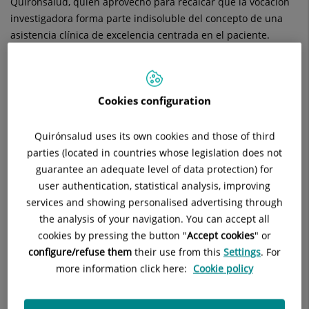
Quirónsalud, quien aprovechó para recalcar que la vocación
investigadora forma parte indisoluble del concepto de una
asistencia clínica de excelencia centrada en el paciente.
"El trabajo realizado a lo largo de los últimos años sitúa a
Quirónsalud como una de las instituciones con mayor
capacidad de ofrecer a sus pacientes medicamentos y
Cookies configuration
productos sanitarios innovadores, gracias a los más de 1.450
ensayos clínicos que han estado activos a lo largo del último
Quirónsalud uses its own cookies and those of third
año", afirmó la
Dra. Carmen Ayuso
, directora científica del
parties (located in countries whose legislation does not
Instituto de Investigación Sanitaria-Fundación Jiménez Díaz,
guarantee an adequate level of data protection) for
que quiso poner en relieve que detrás de estas cifras está el
user authentication, statistical analysis, improving
trabajo de muchos profesionales que compatibilizan su labor
services and showing personalised advertising through
clínica con una importante actividad investigadora.
the analysis of your navigation. You can accept all
Algunos de ellos compartieron durante la jornada
cookies by pressing the button "
Accept cookies
" or
experiencias y resultados de diferentes iniciativas
configure/refuse them
their use from this
Settings
. For
innovadoras puestas en marcha en los últimos tiempos, como
more information click here:
Cookie policy
el impacto del centro de vigilancia de infecciones a tiempo
real con inteligencia artificial -el proyecto ARGOS-, la