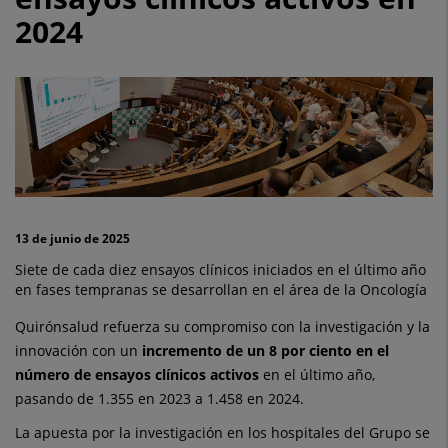
con
2024
la
investigación
con
un
incremento
del
13 de junio de 2025
8%
Siete de cada diez ensayos clínicos iniciados en el último año
en fases tempranas se desarrollan en el área de la Oncología
en
Quirónsalud refuerza su compromiso con la investigación y la
sus
innovación con un
incremento de un 8 por ciento en el
número de ensayos clínicos activos
en el último año,
ensayos
pasando de 1.355 en 2023 a 1.458 en 2024.
clínicos
La apuesta por la investigación en los hospitales del Grupo se