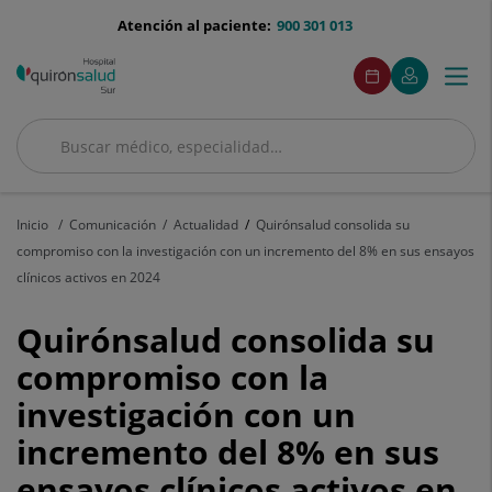
Saltar al contenido
menu-
Atención al paciente:
900 301 013
telefono
menuAcceso
Este
Este
Pedir
Mi
Togg
Menú
enlace
enlace
cita
Quirónsalud
se
se
navi
abrirá
abrirá
en
en
Buscar
una
una
Buscar
ventana
ventana
nueva.
nueva.
Inicio
Comunicación
Actualidad
Quirónsalud consolida su
compromiso con la investigación con un incremento del 8% en sus ensayos
clínicos activos en 2024
Quirónsalud
Quirónsalud consolida su
consolida
compromiso con la
investigación con un
su
incremento del 8% en sus
compromiso
ensayos clínicos activos en