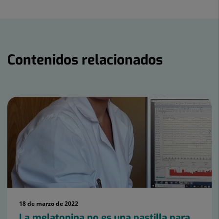
a
en
en
Twitter
Facebook
Linkedin
Contenidos relacionados
Número
de
diapositivas:
7
18 de marzo de 2022
La melatonina no es una pastilla para