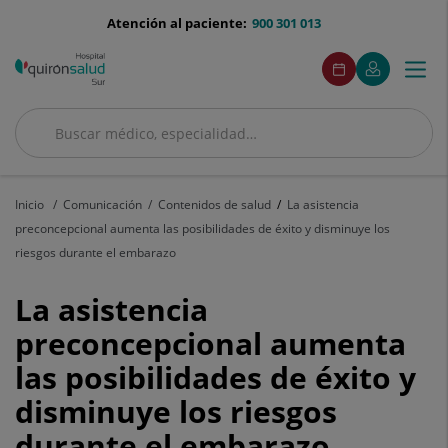
Saltar al contenido
menu-
Atención al paciente:
900 301 013
telefono
menuAcceso
Este
Este
Pedir
Mi
Togg
Menú
enlace
enlace
cita
Quirónsalud
se
se
navi
abrirá
abrirá
en
en
Buscar
una
una
Buscar
ventana
ventana
nueva.
nueva.
Inicio
Comunicación
Contenidos de salud
La asistencia
preconcepcional aumenta las posibilidades de éxito y disminuye los
riesgos durante el embarazo
La
La asistencia
asistencia
preconcepcional aumenta
las posibilidades de éxito y
preconcepcional
disminuye los riesgos
aumenta
durante el embarazo