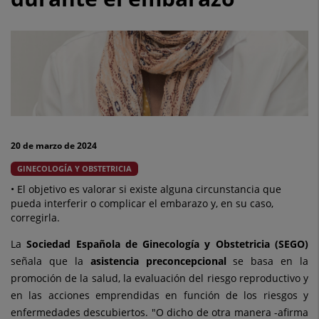
las
posibilidades
de
éxito
y
disminuye
20 de marzo de 2024
los
GINECOLOGÍA Y OBSTETRICIA
riesgos
• El objetivo es valorar si existe alguna circunstancia que
pueda interferir o complicar el embarazo y, en su caso,
durante
corregirla.
el
La
Sociedad Española de Ginecología y Obstetricia (SEGO)
señala que la
asistencia preconcepcional
se basa en la
embarazo
promoción de la salud, la evaluación del riesgo reproductivo y
en las acciones emprendidas en función de los riesgos y
enfermedades descubiertos. "O dicho de otra manera -afirma