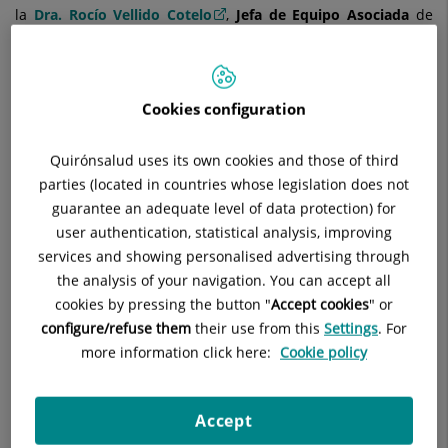
la
Dra. Rocío Vellido Cotelo
,
Jefa de Equipo Asociada
de
Obstetricia y Ginecología
del
Hospital Quirónsalud Sur
-, se
trata de planificar adecuadamente la gestación, lo que
permite adoptar algunas medidas previas para mejorar la
Cookies configuration
situación de partida y disminuir los riesgos".
Quirónsalud uses its own cookies and those of third
parties (located in countries whose legislation does not
guarantee an adequate level of data protection) for
user authentication, statistical analysis, improving
services and showing personalised advertising through
the analysis of your navigation. You can accept all
cookies by pressing the button "
Accept cookies
" or
configure/refuse them
their use from this
Settings
. For
more information click here:
Cookie policy
Accept