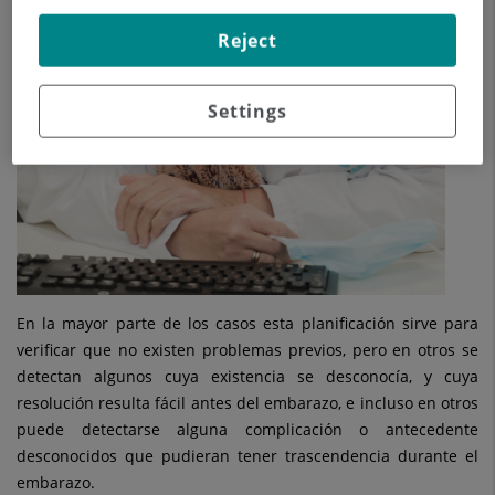
Reject
Settings
En la mayor parte de los casos esta planificación sirve para
verificar que no existen problemas previos, pero en otros se
detectan algunos cuya existencia se desconocía, y cuya
resolución resulta fácil antes del embarazo, e incluso en otros
puede detectarse alguna complicación o antecedente
desconocidos que pudieran tener trascendencia durante el
embarazo.