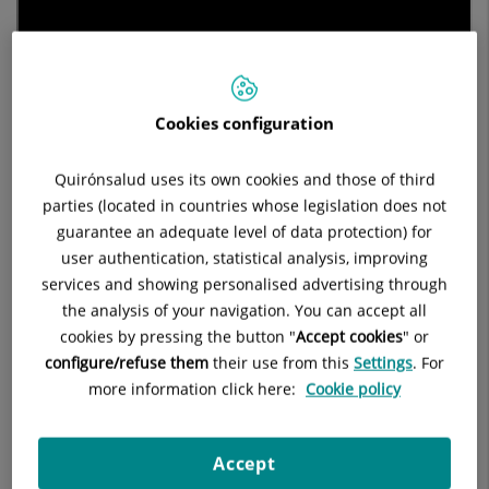
Cookies configuration
Quirónsalud uses its own cookies and those of third
parties (located in countries whose legislation does not
guarantee an adequate level of data protection) for
user authentication, statistical analysis, improving
services and showing personalised advertising through
the analysis of your navigation. You can accept all
cookies by pressing the button "
Accept cookies
" or
configure/refuse them
their use from this
Settings
. For
Según pone de manifiesto el
Dr. Atanasio Fernández Borrell
more information click here:
Cookie policy
,
Jefe de Servicio de Urología
del
Hospital Quirónsalud Sur
,
"no se trata de un cáncer de próstata, pero es un trastorno
que afecta severamente a la calidad de vida de los pacientes,
Accept
tanto por su sintomatología miccional irritativa como