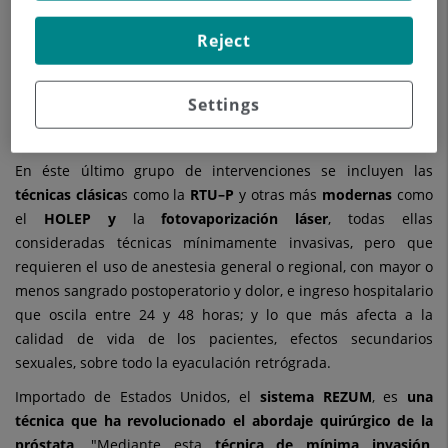
obstructiva."
Reject
Para el
abordaje de la HBP
existe un
amplio abanico de
tratamientos
, en función del estadío en que se encuentre:
fitoterapia, fármacos alfa-bloqueantes, combinación de varios
Settings
tratamientos, cirugía a cielo abierto y cirugía endoscópica
transuretral.
En éste último grupo de intervenciones se incluyen las
técnicas clásica
s como la
RTU–P
y otras más
modernas
como
el
HOLEP y
la
fotovaporización láser
, todas ellas
consideradas técnicas mínimamente invasivas, pero que
requieren el uso de anestesia general o regional, con mayor o
menos sangrado postoperatorio y dolor, e ingreso hospitalario
que oscila entre 24 y 48 horas; y lo que más afecta a la
calidad de vida de los pacientes, efectos secundarios
sexuales, sobre todo la eyaculación retrógrada.
Importado de Estados Unidos, el
sistema REZUM
, es
una
técnica que ha revolucionado el abordaje quirúrgico de la
próstata
. "Mediante esta
técnica de mínima invasión
,