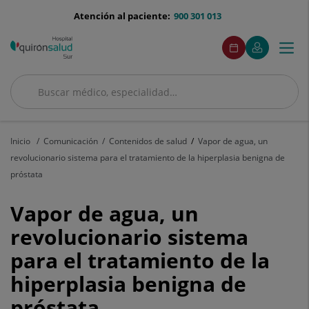
Saltar al contenido
menu-
Atención al paciente:
900 301 013
telefono
menuAcceso
Este
Este
Pedir
Mi
Togg
Menú
enlace
enlace
cita
Quirónsalud
se
se
navi
abrirá
abrirá
en
en
Buscar
una
una
Buscar
ventana
ventana
nueva.
nueva.
Inicio
Comunicación
Contenidos de salud
Vapor de agua, un
revolucionario sistema para el tratamiento de la hiperplasia benigna de
próstata
Vapor
Vapor de agua, un
de
revolucionario sistema
para el tratamiento de la
agua,
hiperplasia benigna de
un
próstata