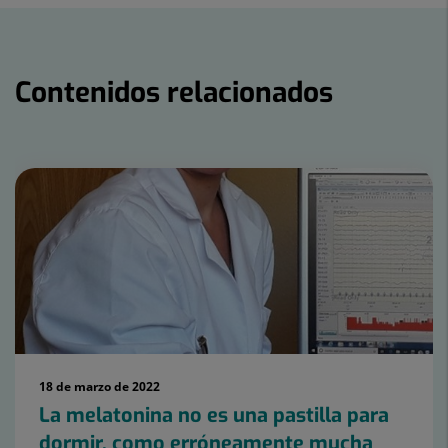
Contenidos relacionados
Número
de
diapositivas:
7
18 de marzo de 2022
La melatonina no es una pastilla para
dormir, como erróneamente mucha