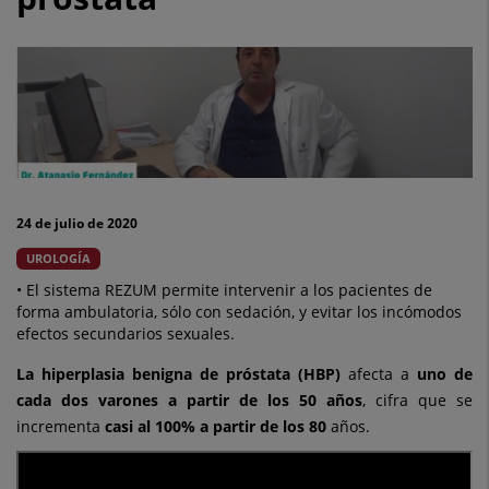
revolucionario
sistema
para
el
tratamiento
de
24 de julio de 2020
la
UROLOGÍA
hiperplasia
• El sistema REZUM permite intervenir a los pacientes de
forma ambulatoria, sólo con sedación, y evitar los incómodos
benigna
efectos secundarios sexuales.
de
La hiperplasia benigna de próstata (HBP)
afecta a
uno de
cada dos varones a partir de los 50 años
, cifra que se
próstata
incrementa
casi al 100% a partir de los 80
años.