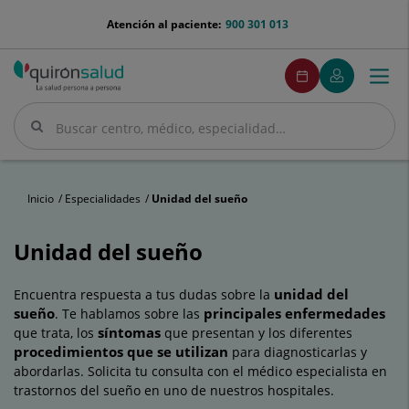
Saltar al contenido
menu-
Atención al paciente:
900 301 013
telefono
menuPedirCita
Pedir
Mi
Togg
Menú
cita
Quirónsalud
navi
Buscar
Buscar
Inicio
Especialidades
Unidad del sueño
Unidad del sueño
unidad del
Encuentra respuesta a tus dudas sobre la
sueño
principales enfermedades
. Te hablamos sobre las
síntomas
que trata, los
que presentan y los diferentes
procedimientos que se utilizan
para diagnosticarlas y
abordarlas. Solicita tu consulta con el médico especialista en
trastornos del sueño en uno de nuestros hospitales.