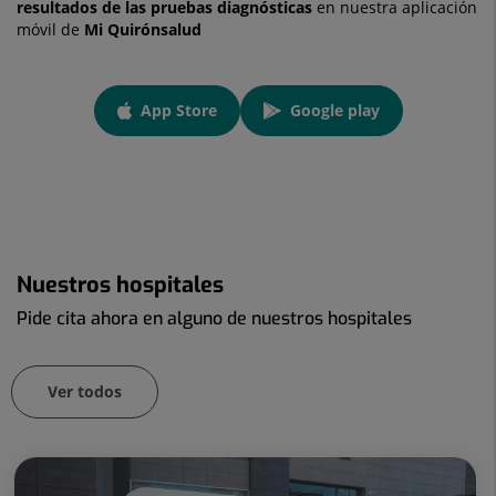
resultados de las pruebas diagnósticas
en nuestra aplicación
móvil de
Mi Quirónsalud
App
App Store
Google play
link
Enlace a una aplicación externa.
Enlace a una aplicación externa
Nuestros hospitales
Pide cita ahora en alguno de nuestros hospitales
Ver todos
Número
de
diapositivas: