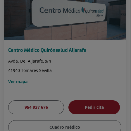
24
Centro Médico Quirónsalud Aljarafe
Avda. Del Aljarafe, s/n
41940 Tomares Sevilla
Ver mapa
954 937 676
Pedir cita
Cuadro médico