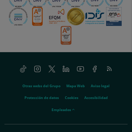
Tiktok
Instagram
Twitter
Linkedin
Youtube
Facebook
Feed
menu-
RSS
social
menu-
Otras webs del Grupo
Mapa Web
Aviso legal
legal
Protección de datos
Cookies
Accesibilidad
menu-
Empleados
empleados