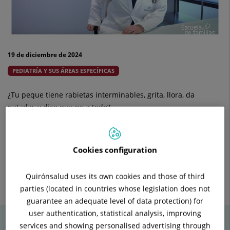
19 de diciembre de 2024
PEDIATRÍA Y SUS ÁREAS ESPECÍFICAS
¿Tu peque tiene rabietas interminables, grita, llora, da
patadas y dice que no a todo?
La doctora Ana García Figueruelo, del Servicio de Pediatría del
Hospital Quirónsalud Sur, explica por qué ocurren y cómo
intentar gestionarlo de forma calmada y eficaz.
Cookies configuration
Enviar
Compartir
Compartir
Quirónsalud uses its own cookies and those of third
a
en
en
parties (located in countries whose legislation does not
Twitter
Facebook
Linkedin
guarantee an adequate level of data protection) for
user authentication, statistical analysis, improving
services and showing personalised advertising through