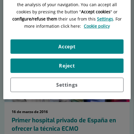
the analysis of your navigation. You can accept all
Vídeos relacionados
cookies by pressing the button "
Accept cookies
" or
configure/refuse them
their use from this
Settings
. For
more information click here:
Cookie policy
Número
de
Accept
diapositivas:
15
Reject
Settings
16 de marzo de 2016
Primer hospital privado de España en
ofrecer la técnica ECMO