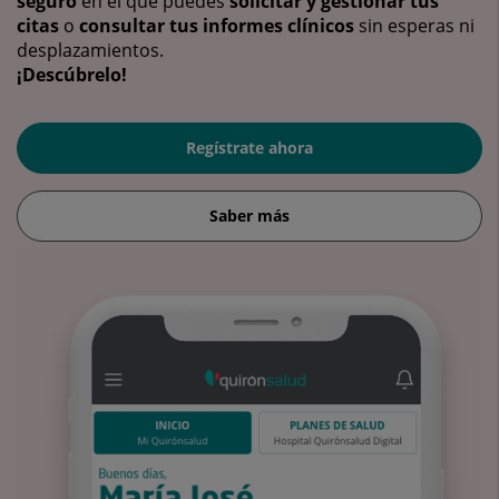
seguro
en el que puedes
solicitar y gestionar tus
citas
o
consultar tus informes clínicos
sin esperas ni
desplazamientos.
¡Descúbrelo!
Regístrate ahora
Saber más