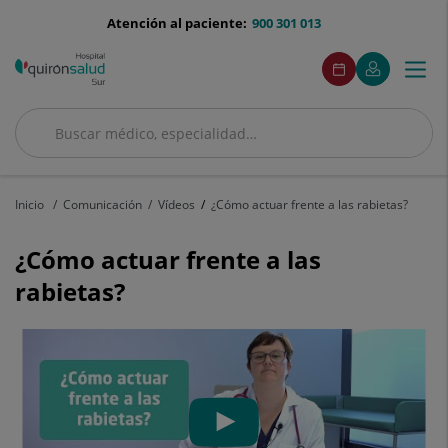
Saltar al contenido
menu-
Atención al paciente:
900 301 013
telefono
menuAcceso
Este
Este
Pedir
Mi
Togg
Menú
enlace
enlace
cita
Quirónsalud
se
se
navi
abrirá
abrirá
en
en
Buscar
una
una
Buscar
ventana
ventana
nueva.
nueva.
Inicio
Comunicación
Vídeos
¿Cómo actuar frente a las rabietas?
¿Cómo actuar frente a las
rabietas?