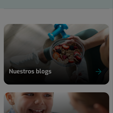
Diapositiva
1
de
15
Nuestros blogs