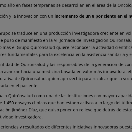
ltimo año en fases tempranas se desarrollan en el área de la Oncolo
ción y la innovación con un
incremento de un 8 por ciento en el n
 Grupo se traduce en una producción investigadora creciente en vol
se puso de manifiesto en la VII Jornada de Investigación Quirónsal
o más el Grupo Quirónsalud quiere reconocer la actividad científic
es fundamentales para la excelencia en la asistencia sanitaria y e
dentidad de Quirónsalud y las responsables de la generación de con
ra avanzar hacia una medicina basada en valor más innovadora, efi
orporativa de Quirónsalud, quien aprovechó para recalcar que la voc
rada en el paciente.
 sitúa a Quirónsalud como una de las instituciones con mayor capac
 1.450 ensayos clínicos que han estado activos a lo largo del últim
ndación Jiménez Díaz, que quiso poner en relieve que detrás de esta
tividad investigadora.
eriencias y resultados de diferentes iniciativas innovadoras pues