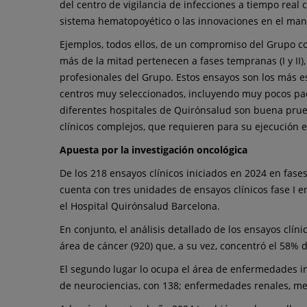
del centro de vigilancia de infecciones a tiempo real c
sistema hematopoyético o las innovaciones en el manej
Ejemplos, todos ellos, de un compromiso del Grupo c
más de la mitad pertenecen a fases tempranas (I y II)
profesionales del Grupo. Estos ensayos son los más es
centros muy seleccionados, incluyendo muy pocos paci
diferentes hospitales de Quirónsalud son buena prue
clínicos complejos, que requieren para su ejecución 
Apuesta por la investigación oncológica
De los 218 ensayos clínicos iniciados en 2024 en fas
cuenta con tres unidades de ensayos clínicos fase I e
el Hospital Quirónsalud Barcelona.
En conjunto, el análisis detallado de los ensayos clín
área de cáncer (920) que, a su vez, concentró el 58% d
El segundo lugar lo ocupa el área de enfermedades infe
de neurociencias, con 138; enfermedades renales, meta