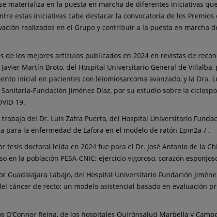
se materializa en la puesta en marcha de diferentes iniciativas qu
Entre estas iniciativas cabe destacar la convocatoria de los Premios
ovación realizados en el Grupo y contribuir a la puesta en marcha 
es de los mejores artículos publicados en 2024 en revistas de recon
 Javier Martín Broto, del Hospital Universitario General de Villalba
to inicial en pacientes con leiomiosarcoma avanzado, y la Dra. Lu
n Sanitaria-Fundación Jiménez Díaz, por su estudio sobre la ciclos
OVID-19.
trabajo del Dr. Luis Zafra Puerta, del Hospital Universitario Fundac
ca para la enfermedad de Lafora en el modelo de ratón Epm2a-/-.
or tesis doctoral leída en 2024 fue para el Dr. José Antonio de la 
roso en la población PESA-CNIC: ejercicio vigoroso, corazón esponjos
tor Guadalajara Labajo, del Hospital Universitario Fundación Jimén
el cáncer de recto: un modelo asistencial basado en evaluación pr
os O’Connor Reina, de los hospitales Quirónsalud Marbella y Campo 