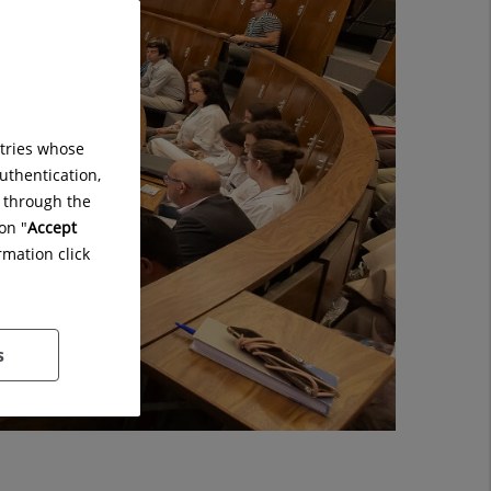
ntries whose
uthentication,
g through the
on "
Accept
rmation click
s