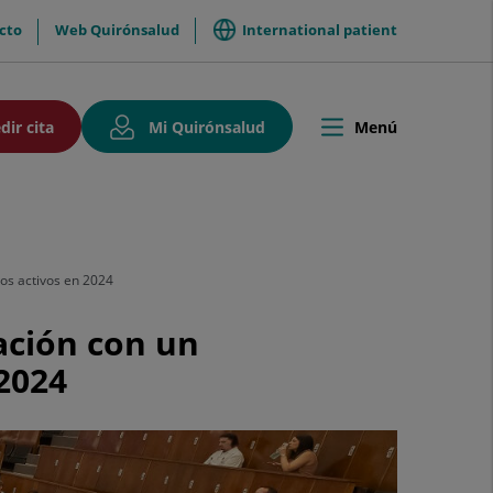
International patient
cto
Web Quirónsalud
so
Enlace
Este
dir cita
Mi Quirónsalud
Menú
Toggle
a
enlace
navigation
una
se
aplicación
abrirá
externa.
en
una
ventana
nueva.
os activos en 2024
ación con un
2024