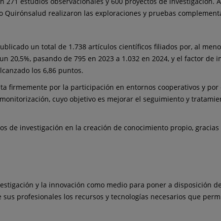
 271 estudios observacionales y 600 proyectos de investigación. A
po Quirónsalud realizaron las exploraciones y pruebas complementar
blicado un total de 1.738 artículos científicos filiados por, al men
un 20,5%, pasando de 795 en 2023 a 1.032 en 2024, y el factor de
lcanzado los 6,86 puntos.
 firmemente por la participación en entornos cooperativos y por e
emonitorización, cuyo objetivo es mejorar el seguimiento y tratamie
pos de investigación en la creación de conocimiento propio, gracia
vestigación y la innovación como medio para poner a disposición de
e sus profesionales los recursos y tecnologías necesarios que permi