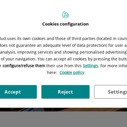
Cookies configuration
ud uses its own cookies and those of third parties (located in cou
 does not guarantee an adequate level of data protection) for user a
l analysis, improving services and showing personalised advertisin
 of your navigation. You can accept all cookies by pressing the butt
or
configure/refuse them
their use from this
Settings
. For more info
here:
Cookie policy
Accept
Reject
Setting