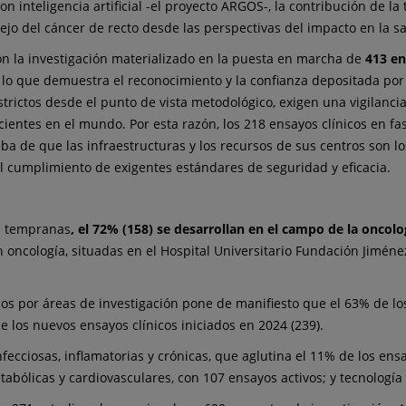
on inteligencia artificial -el proyecto ARGOS-, la contribución de l
o del cáncer de recto desde las perspectivas del impacto en la salu
on la investigación materializado en la puesta en marcha de
413 en
, lo que demuestra el reconocimiento y la confianza depositada por
trictos desde el punto de vista metodológico, exigen una vigilancia
entes en el mundo. Por esta razón, los 218 ensayos clínicos en fas
ba de que las infraestructuras y los recursos de sus centros son 
el cumplimiento de exigentes estándares de seguridad y eficacia.
es tempranas
, el 72% (158) se desarrollan en el campo de la oncolo
n oncología, situadas en el Hospital Universitario Fundación Jiméne
icos por áreas de investigación pone de manifiesto que el 63% de lo
e los nuevos ensayos clínicos iniciados en 2024 (239).
cciosas, inflamatorias y crónicas, que aglutina el 11% de los ensay
bólicas y cardiovasculares, con 107 ensayos activos; y tecnología 