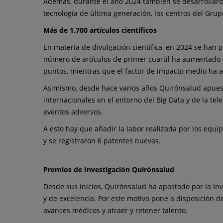
Además, durante el año 2024 también se desarrollaron
tecnología de última generación, los centros del Gru
Más de 1.700 artículos científicos
En materia de divulgación científica, en 2024 se han pu
número de artículos de primer cuartil ha aumentado 
puntos, mientras que el factor de impacto medio ha a
Asimismo, desde hace varios años Quirónsalud apuesta
internacionales en el entorno del Big Data y de la tel
eventos adversos.
A esto hay que añadir la labor realizada por los equi
y se registraron 6 patentes nuevas.
Premios de Investigación Quirónsalud
Desde sus inicios, Quirónsalud ha apostado por la in
y de excelencia. Por este motivo pone a disposición d
avances médicos y atraer y retener talento.