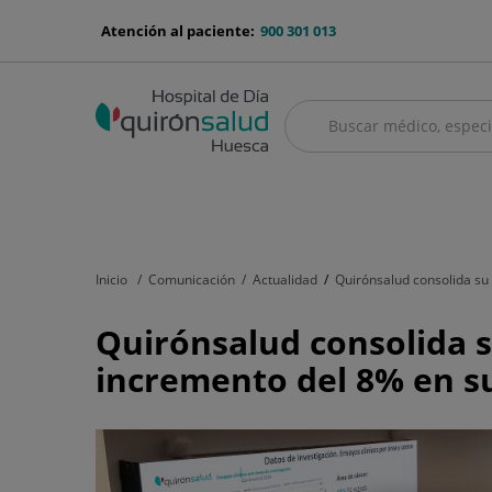
Saltar al contenido
menu-
Atención al paciente:
900 301 013
telefono
Buscar
Buscar
menú
Cuadro médico
Servicios médicos
Aseguradoras y mutuas
Nu
principal
Inicio
Comunicación
Actualidad
Quirónsalud consolida su
Quirónsalud
Quirónsalud consolida 
consolida
incremento del 8% en su
su
compromiso