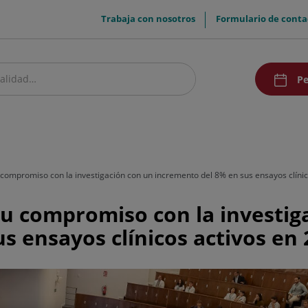
menuTop
Trabaja con nosotros
Formulario de conta
menuAcce
Pe
estro centro
Pacientes y visitantes
Comunicación
 compromiso con la investigación con un incremento del 8% en sus ensayos clínic
su compromiso con la investig
s ensayos clínicos activos en 