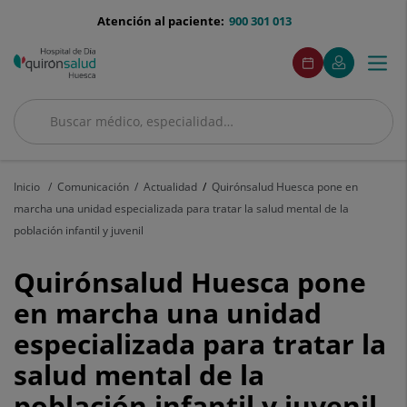
Saltar al contenido
menu-
Atención al paciente:
900 301 013
telefono
menuAcceso
Enlace
Este
Pedir
Mi
Togg
Menú
a
enlace
cita
Quirónsalud
una
se
navi
aplicación
abrirá
externa.
en
Buscar
una
Buscar
ventana
nueva.
Inicio
Comunicación
Actualidad
Quirónsalud Huesca pone en
marcha una unidad especializada para tratar la salud mental de la
población infantil y juvenil
Quirónsalud
Quirónsalud Huesca pone
Huesca
en marcha una unidad
especializada para tratar la
pone
salud mental de la
en
población infantil y juvenil