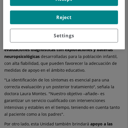
intervención de las diferentes enfermedades o casos".
Terapias en grupo y talleres con familiares
Reject
En función de la patología, se iniciarán
programas
específicos de intervención psicológica y psiquiátrica
y, a su
Settings
vez, se abordarán terapias de grupo y talleres con familiares.
Igualmente, se ofrecerá la posibilidad de realizar
evaluaciones diagnósticas con exploraciones y baterías
neuropsicológicas
desarrolladas para la población infantil,
con alta fiabilidad, que pueden favorecer la adecuación de
medidas de apoyo en el ámbito educativo.
"La identificación de los síntomas es esencial para una
correcta evaluación y un posterior tratamiento", señala la
doctora Laura Montes. "Nuestro objetivo –añade– es
garantizar un servicio cualificado con intervenciones
intensivas y estables en el tiempo, teniendo en cuenta tanto
al paciente como a los padres".
Por otro lado, esta Unidad también brindará
apoyo a las