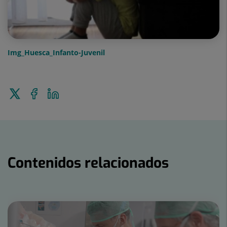
Img_Huesca_Infanto-Juvenil
Enviar
Compartir
Compartir
a
en
en
Twitter
Facebook
Linkedin
Contenidos relacionados
Número
de
diapositivas: