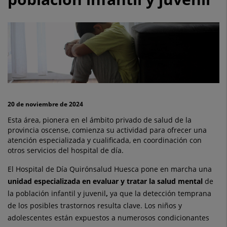
marcha
una
unidad
especializada
para
tratar
20 de noviembre de 2024
la
Esta área, pionera en el ámbito privado de salud de la
provincia oscense, comienza su actividad para ofrecer una
salud
atención especializada y cualificada, en coordinación con
otros servicios del hospital de día.
mental
El Hospital de Día Quirónsalud Huesca pone en marcha una
de
unidad especializada en evaluar y tratar la salud mental
de
la
la población infantil y juvenil
,
ya que la detección temprana
de los posibles trastornos resulta clave. Los niños y
población
adolescentes están expuestos a numerosos condicionantes