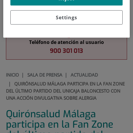
Docencia
Settings
Teléfono de atención al usuario
900 301 013
INICIO
|
SALA DE PRENSA
|
ACTUALIDAD
|
QUIRÓNSALUD MÁLAGA PARTICIPA EN LA FAN ZONE
DEL ÚLTIMO PARTIDO DEL UNICAJA BALONCESTO CON
UNA ACCIÓN DIVULGATIVA SOBRE ALERGIA
Quirónsalud Málaga
participa en la Fan Zone