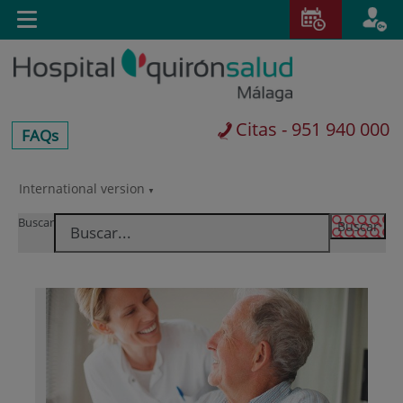
Saltar al contenido
E
Toggle
navigation
Citas - 951 940 000
centros-
FAQs
faq
International version
Saltar
al
Buscar
contenido