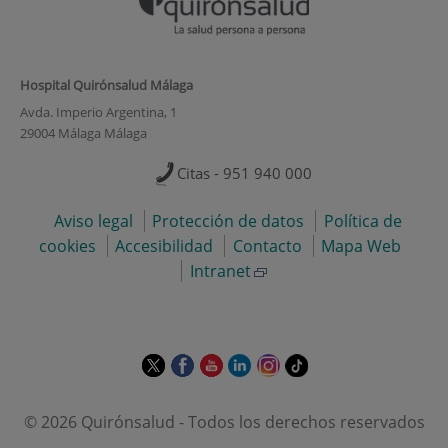
Hospital Quirónsalud Málaga
Avda. Imperio Argentina, 1
29004 Málaga Málaga
Citas - 951 940 000
Aviso legal
Protección de datos
Política de
cookies
Accesibilidad
Contacto
Mapa Web
Intranet
Este
Este
Este
Este
Este
Enlace
enlace
enlace
enlace
enlace
enlace
a
se
se
se
se
se
una
© 2026 Quirónsalud - Todos los derechos reservados
abrirá
abrirá
abrirá
abrirá
abrirá
aplicación
en
en
en
en
en
externa.