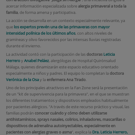
acercar información especializada sobre
alergia primaveral a toda la
familia
, de forma amena y participativa.
La acción se desarrolla en un contexto especialmente relevante, ya
que
los expertos prevén una de las primaveras con mayor
intensidad polínica de los últimos años
, con altos niveles de
gramíneas y olivo favorecidos por las intensas lluvias registradas
durante el invierno.
La actividad contó con la participación de las
doctoras
Leticia
Herrero
y
Anabel Peláez
, alergólogas de Hospital Quirónsalud
Málaga, quienes dinamizarán este espacio educativo orientado
especialmente a niños y padres. El equipo lo completan la
doctora
Verónica de la Osa
y la
enfermera
Ana Tirado
.
Uno de los principales atractivos en la Fan Zone será la presentación
de un "kit de supervivencia para la primavera", en el que se muestran
los diferentes tratamientos y dispositivos empleados habitualmente
por pacientes alérgicos. "A través de este recurso práctico y visual, las
familias podrán
conocer cuándo y cómo deben utilizarse
antihistamínicos, sprays nasales, colirios, inhaladores, mascarillas o
dispositivos de adrenalina autoinyectables, especialmente en
pacientes con alergias graves o asma
", explica la
Dra. Leticia Herrero,