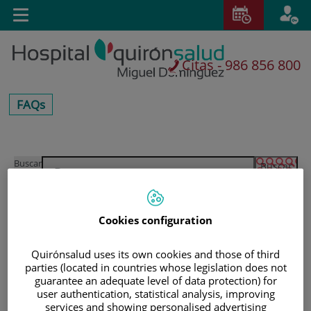
Saltar al contenido
E
Toggle
navigation
Citas - 986 856 800
centros-
FAQs
faq
Saltar
Buscar
al
contenido
Cookies configuration
Quirónsalud uses its own cookies and those of third
parties (located in countries whose legislation does not
guarantee an adequate level of data protection) for
user authentication, statistical analysis, improving
services and showing personalised advertising