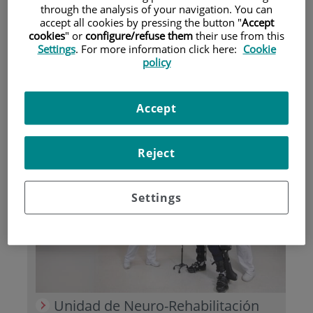
through the analysis of your navigation. You can
accept all cookies by pressing the button "
Accept
Pacientes y visitantes
cookies
" or
configure/refuse them
their use from this
Settings
. For more information click here:
Cookie
policy
Accept
Reject
Aseguradoras y mutuas
Settings
Unidad de Neuro-Rehabilitación