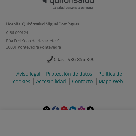
Hospital Quirónsalud Miguel Domínguez
C-36-000124
Rúa Frei Xoan de Navarrete, 9
36001 Pontevedra Pontevedra
Citas - 986 856 800
Aviso legal
Protección de datos
Política de
cookies
Accesibilidad
Contacto
Mapa Web
Este
Este
Este
Este
Este
Enlace
enlace
enlace
enlace
enlace
enlace
a
se
se
se
se
se
una
© 2026 Quirónsalud - Todos los derechos reservados
abrirá
abrirá
abrirá
abrirá
abrirá
aplicación
en
en
en
en
en
externa.